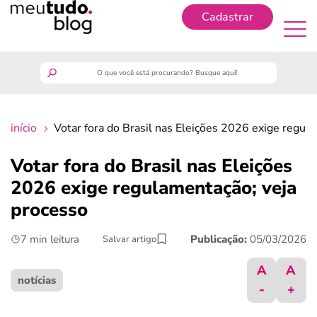
Cadastrar
Cadastrar
meutudo
início
Votar fora do Brasil nas Eleições 2026 exige regul
guia do trabalhador
Votar fora do Brasil nas Eleições
finanças
2026 exige regulamentação; veja
processo
benefícios
7 min leitura
Publicação:
05/03/2026
Salvar artigo
crédito fácil
A
A
notícias
-
+
últimas notícias