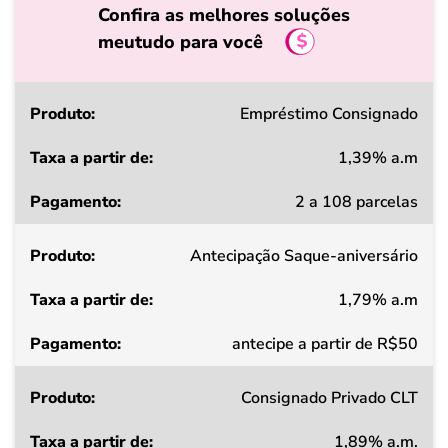
Confira as melhores soluções
meutudo para você
Produto
Empréstimo Consignado
1,39% a.m
Taxa
2 a 108 parcelas
a
partir
Antecipação Saque-aniversário
de
1,79% a.m
Pagamento
antecipe a partir de R$50
Consignado Privado CLT
1,89% a.m.