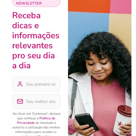
NEWSLETTER
Receba
dicas e
informações
relevantes
pro seu dia
a dia
Ao clicar em 'Continuar', declaro
que conheço a
Política de
Privacidade
da meutudo e
autorizo a utilização das minhas
informações para receber e-