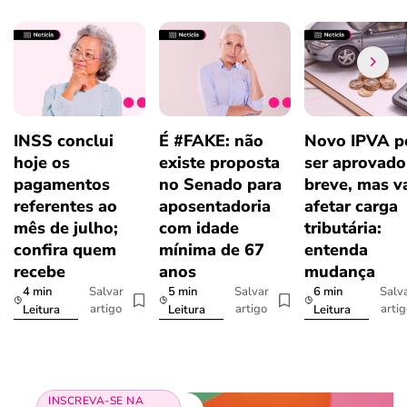
INSS conclui
É #FAKE: não
Novo IPVA p
hoje os
existe proposta
ser aprovad
pagamentos
no Senado para
breve, mas v
referentes ao
aposentadoria
afetar carga
mês de julho;
com idade
tributária:
confira quem
mínima de 67
entenda
recebe
anos
mudança
4 min
5 min
6 min
Salvar
Salvar
Salv
artigo
artigo
arti
Leitura
Leitura
Leitura
INSCREVA-SE NA