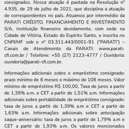
consignados. Nossa atuação é pautada na Resolução nº
4.935, de 29 de julho de 2021, que disciplina a atuação
de correspondentes no país. Atuamos por intermédio da
PARATI CRÉDITO, FINANCIAMENTO E INVESTIMENTO
S/A, instituição financeira devidamente, com sede na
Cidade de Vitória, Estado do Espírito Santo, e inscrita no
CNPJ/MF sob o nº 03.311.443/0001-91 (“PARATI”) –
Canais de Atendimento da PARATI: www.parati-
cfi.com.br / Telefone: +55 (27) 2123-4777 / Ouvidoria:
ouvidoria@parati-cfi.com.br.
Informações adicionais sobre o empréstimo consignado:
prazo mínimo de 6 meses e máximo de 108 meses. Valor
mínimo de empréstimo R$ 100,00. Taxa de juros a partir
de 1,39% a.m. e CET a partir de 1,51% a.m. Informações
adicionais sobre portabilidade de empréstimo consignado:
taxa de juros a partir de 1,39% a.m e CET a partir de
1,63% a.m. Informações adicionais sobre antecipação
saque-aniversário: taxa de juros a partir de 1,79% a.m e
CET a partir de 1,93% a.m. Os valores mencionados