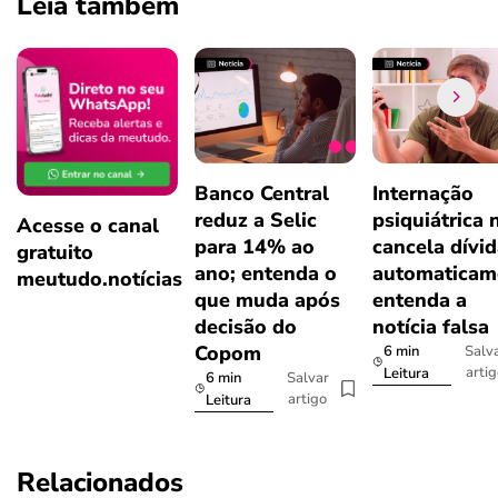
Leia também
Banco Central
Internação
reduz a Selic
psiquiátrica 
Acesse o canal
para 14% ao
cancela dívi
gratuito
ano; entenda o
automaticam
meutudo.notícias
que muda após
entenda a
decisão do
notícia falsa
Copom
6 min
Salv
arti
Leitura
6 min
Salvar
artigo
Leitura
Relacionados