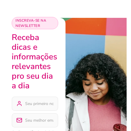
INSCREVA-SE NA
NEWSLETTER
Receba
dicas e
informações
relevantes
pro seu dia
a dia