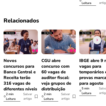
arti
Leitura
Relacionados
Novos
CGU abre
IBGE abre 9 
concursos para
concurso com
vagas para
Banco Central e
60 vagas de
temporários
Receita terão
auditor fiscal:
provas marc
316 vagas de
veja grupos de
para agosto
diferentes níveis
distribuição
5 min
Salv
arti
Leitura
2 min
2 min
Salvar
Salvar
artigo
artigo
Leitura
Leitura