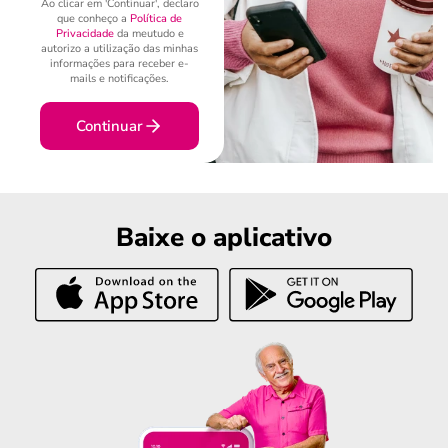
Ao clicar em 'Continuar', declaro
que conheço a
Política de
Privacidade
da meutudo e
autorizo a utilização das minhas
informações para receber e-
mails e notificações.
Continuar
Baixe o aplicativo