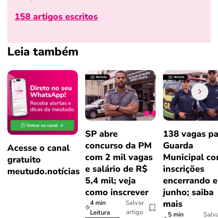
158 artigos escritos
Leia também
SP abre
138 vagas pa
concurso da PM
Guarda
Acesse o canal
com 2 mil vagas
Municipal c
gratuito
e salário de R$
inscrições
meutudo.notícias
5,4 mil; veja
encerrando 
como inscrever
junho; saiba
mais
4 min
Salvar
artigo
Leitura
5 min
Salv