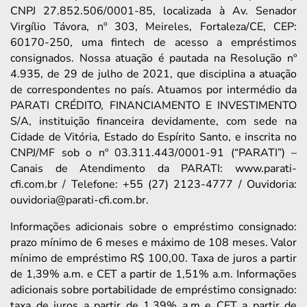
CNPJ 27.852.506/0001-85, localizada à Av. Senador
Virgílio Távora, nº 303, Meireles, Fortaleza/CE, CEP:
60170-250, uma fintech de acesso a empréstimos
consignados. Nossa atuação é pautada na Resolução nº
4.935, de 29 de julho de 2021, que disciplina a atuação
de correspondentes no país. Atuamos por intermédio da
PARATI CRÉDITO, FINANCIAMENTO E INVESTIMENTO
S/A, instituição financeira devidamente, com sede na
Cidade de Vitória, Estado do Espírito Santo, e inscrita no
CNPJ/MF sob o nº 03.311.443/0001-91 (“PARATI”) –
Canais de Atendimento da PARATI: www.parati-
cfi.com.br / Telefone: +55 (27) 2123-4777 / Ouvidoria:
ouvidoria@parati-cfi.com.br.
Informações adicionais sobre o empréstimo consignado:
prazo mínimo de 6 meses e máximo de 108 meses. Valor
mínimo de empréstimo R$ 100,00. Taxa de juros a partir
de 1,39% a.m. e CET a partir de 1,51% a.m. Informações
adicionais sobre portabilidade de empréstimo consignado:
taxa de juros a partir de 1,39% a.m e CET a partir de