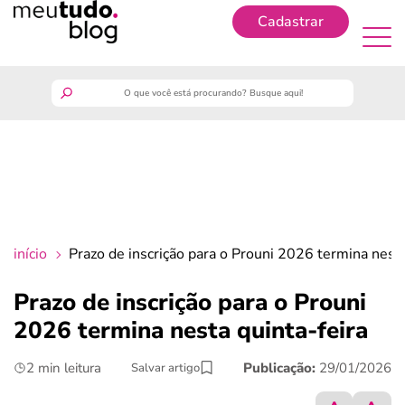
Cadastrar
Cadastrar
meutudo
guia do trabalhador
finanças
início
Prazo de inscrição para o Prouni 2026 termina nesta
benefícios
Prazo de inscrição para o Prouni
2026 termina nesta quinta-feira
crédito fácil
2 min leitura
Publicação:
29/01/2026
Salvar artigo
últimas notícias