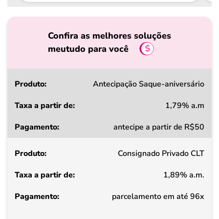
Confira as melhores soluções
meutudo para você
Produto
Antecipação Saque-aniversário
1,79% a.m
Taxa
antecipe a partir de R$50
a
partir
Consignado Privado CLT
de
1,89% a.m.
Pagamento
parcelamento em até 96x