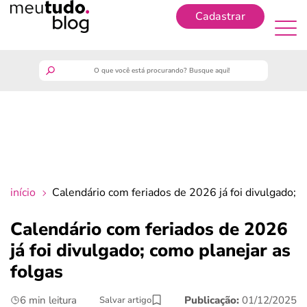
Cadastrar
Cadastrar
meutudo
guia do trabalhador
finanças
início
Calendário com feriados de 2026 já foi divulgado; c
benefícios
Calendário com feriados de 2026
já foi divulgado; como planejar as
crédito fácil
folgas
últimas notícias
6 min leitura
Publicação:
01/12/2025
Salvar artigo