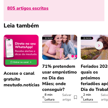
805 artigos escritos
Leia também
71% pretendem
Feriados 202
usar empréstimo
quais os
Acesse o canal
no Dia das
próximos
gratuito
Mães; onde
feriadões ap
meutudo.notícias
conseguir?
Dia do Traba
8 min
2 min
Salvar
Salv
artigo
arti
Leitura
Leitura