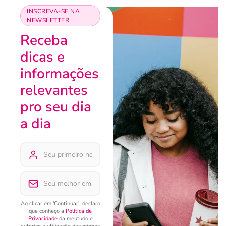
INSCREVA-SE NA
NEWSLETTER
Receba
dicas e
informações
relevantes
pro seu dia
a dia
Ao clicar em 'Continuar', declaro
que conheço a
Política de
Privacidade
da meutudo e