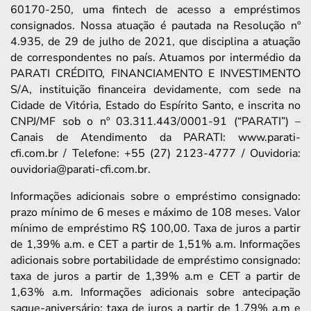
60170-250, uma fintech de acesso a empréstimos
consignados. Nossa atuação é pautada na Resolução nº
4.935, de 29 de julho de 2021, que disciplina a atuação
de correspondentes no país. Atuamos por intermédio da
PARATI CRÉDITO, FINANCIAMENTO E INVESTIMENTO
S/A, instituição financeira devidamente, com sede na
Cidade de Vitória, Estado do Espírito Santo, e inscrita no
CNPJ/MF sob o nº 03.311.443/0001-91 (“PARATI”) –
Canais de Atendimento da PARATI: www.parati-
cfi.com.br / Telefone: +55 (27) 2123-4777 / Ouvidoria:
ouvidoria@parati-cfi.com.br.
Informações adicionais sobre o empréstimo consignado:
prazo mínimo de 6 meses e máximo de 108 meses. Valor
mínimo de empréstimo R$ 100,00. Taxa de juros a partir
de 1,39% a.m. e CET a partir de 1,51% a.m. Informações
adicionais sobre portabilidade de empréstimo consignado:
taxa de juros a partir de 1,39% a.m e CET a partir de
1,63% a.m. Informações adicionais sobre antecipação
saque-aniversário: taxa de juros a partir de 1,79% a.m e