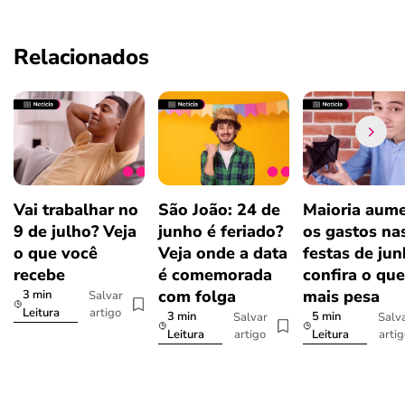
Relacionados
Vai trabalhar no
São João: 24 de
Maioria aum
9 de julho? Veja
junho é feriado?
os gastos na
o que você
Veja onde a data
festas de jun
recebe
é comemorada
confira o que
com folga
mais pesa
3 min
Salvar
artigo
Leitura
3 min
5 min
Salvar
Salv
artigo
arti
Leitura
Leitura