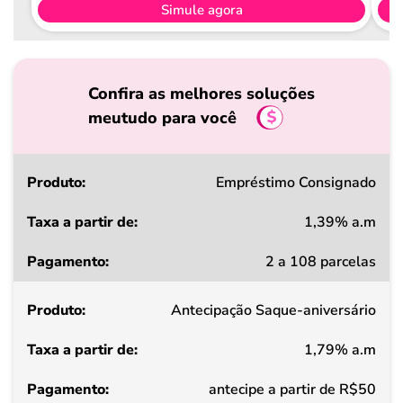
Simule agora
Confira as melhores soluções
meutudo para você
Produto
Empréstimo Consignado
1,39% a.m
Taxa
2 a 108 parcelas
a
partir
Antecipação Saque-aniversário
de
1,79% a.m
Pagamento
antecipe a partir de R$50