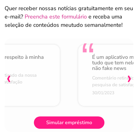
Quer receber nossas notícias gratuitamente em seu
e-mail?
Preencha este formulário
e receba uma
seleção de conteúdos meutudo semanalmente!
o respeito à minha
É um aplicativo mu
de
tudo que tem nele 
não fake news
‹
›
retirado da nossa
Comentário retirado 
 satisfação
pesquisa de satisfaçã
30/01/2023
Simular empréstimo