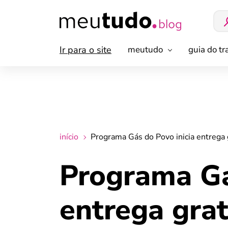
Ir para o site
meutudo
guia do t
início
Programa Gás do Povo inicia entrega g
Programa Gá
entrega grat