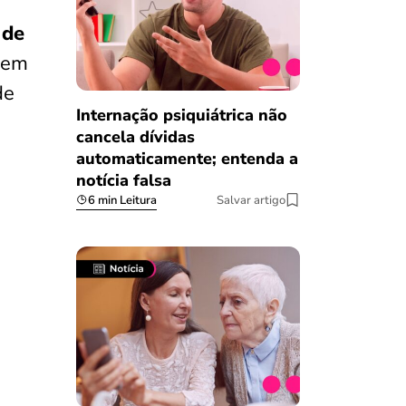
 de
em
de
Internação psiquiátrica não
cancela dívidas
automaticamente; entenda a
notícia falsa
6 min Leitura
Salvar artigo