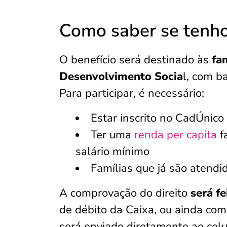
Como saber se tenho 
O benefício será destinado às
fam
Desenvolvimento Socia
l, com b
Para participar, é necessário:
Estar inscrito no CadÚnic
Ter uma
renda per capita
f
salário mínimo
Famílias que já são atendi
A comprovação do direito
será f
de débito da Caixa, ou ainda co
será enviado diretamente ao celul