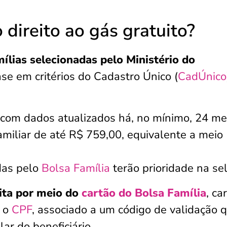
direito ao gás gratuito?
ílias selecionadas pelo Ministério do
ase em critérios do Cadastro Único (
CadÚnico
o com dados atualizados há, no mínimo, 24 m
amiliar de até R$ 759,00, equivalente a meio
das pelo
Bolsa Família
terão prioridade na se
eita por meio do
cartão do Bolsa Família
, ca
m o
CPF
, associado a um código de validação 
ar do beneficiário.