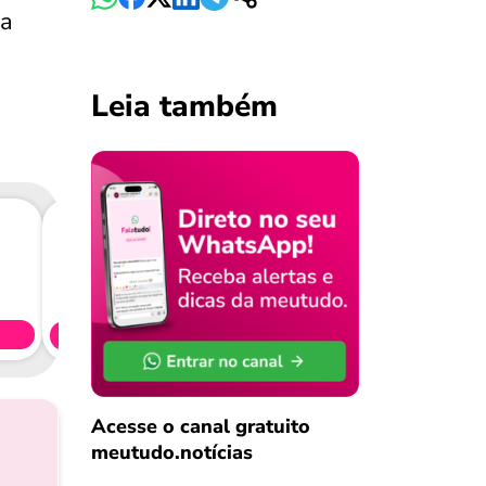
za
Leia também
Consig
CL
Simule 
Acesse o canal gratuito
meutudo.notícias