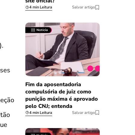
site oficial?
4 min Leitura
Salvar artigo
).
eses
Fim da aposentadoria
compulsória de juiz como
punição máxima é aprovado
leção
pelo CNJ; entenda
4 min Leitura
Salvar artigo
rtão
que