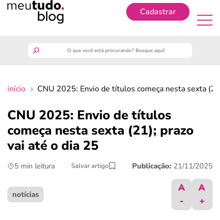
Cadastrar
Cadastrar
meutudo
início
CNU 2025: Envio de títulos começa nesta sexta (21);
guia do trabalhador
CNU 2025: Envio de títulos
finanças
começa nesta sexta (21); prazo
vai até o dia 25
benefícios
5 min leitura
Publicação:
21/11/2025
Salvar artigo
crédito fácil
A
A
notícias
-
+
últimas notícias