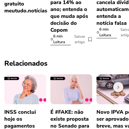
para 14% ao
cancela dívi
gratuito
ano; entenda o
automaticam
meutudo.notícias
que muda após
entenda a
decisão do
notícia falsa
Copom
6 min
Salv
arti
Leitura
6 min
Salvar
artigo
Leitura
Relacionados
INSS conclui
É #FAKE: não
Novo IPVA p
hoje os
existe proposta
ser aprovad
pagamentos
no Senado para
breve, mas v