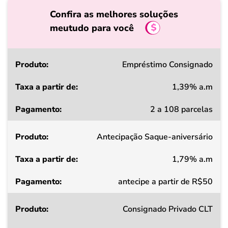
Confira as melhores soluções
meutudo para você
Produto
Empréstimo Consignado
1,39% a.m
Taxa
2 a 108 parcelas
a
partir
Antecipação Saque-aniversário
de
1,79% a.m
Pagamento
antecipe a partir de R$50
Consignado Privado CLT