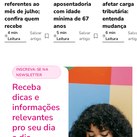
referentes ao
aposentadoria
afetar carga
mês de julho;
com idade
tributária:
confira quem
mínima de 67
entenda
recebe
anos
mudança
4 min
5 min
6 min
Salvar
Salvar
Salv
artigo
artigo
arti
Leitura
Leitura
Leitura
INSCREVA-SE NA
NEWSLETTER
Receba
dicas e
informações
relevantes
pro seu dia