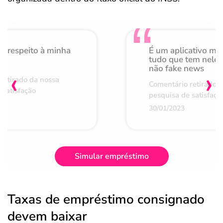
o respeito à minha
É um aplicativo mu
de
tudo que tem nele 
não fake news
‹
›
retirado da nossa
Comentário retirado 
 satisfação
pesquisa de satisfaçã
30/01/2023
Simular empréstimo
Taxas de empréstimo consignado
devem baixar