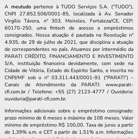
A
meutudo
pertence à TUDO Serviços S.A. (“TUDO”),
CNPJ 27.852.506/0001-85, localizada à Av. Senador
Virgílio Távora, nº 303, Meireles, Fortaleza/CE, CEP:
60170-250, uma fintech de acesso a empréstimos
consignados. Nossa atuação é pautada na Resolução nº
4.935, de 29 de julho de 2021, que disciplina a atuação
de correspondentes no país. Atuamos por intermédio da
PARATI CRÉDITO, FINANCIAMENTO E INVESTIMENTO
S/A, instituição financeira devidamente, com sede na
Cidade de Vitória, Estado do Espírito Santo, e inscrita no
CNPJ/MF sob o nº 03.311.443/0001-91 (“PARATI”) –
Canais de Atendimento da PARATI: www.parati-
cfi.com.br / Telefone: +55 (27) 2123-4777 / Ouvidoria:
ouvidoria@parati-cfi.com.br.
Informações adicionais sobre o empréstimo consignado:
prazo mínimo de 6 meses e máximo de 108 meses. Valor
mínimo de empréstimo R$ 100,00. Taxa de juros a partir
de 1,39% a.m. e CET a partir de 1,51% a.m. Informações