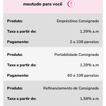
meutudo para você
Produto
Empréstimo Consignado
1,39% a.m
Taxa
2 a 108 parcelas
a
partir
Portabilidade Consignado
de
1,39% a.m
Pagamento
60 a 108 parcelas
Refinanciamento de Consignado
1,58% a.m