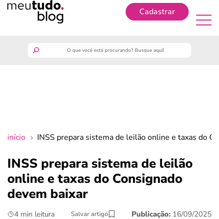
Cadastrar
Cadastrar
meutudo
guia do trabalhador
finanças
início
INSS prepara sistema de leilão online e taxas do 
benefícios
INSS prepara sistema de leilão
online e taxas do Consignado
crédito fácil
devem baixar
últimas notícias
4 min leitura
Publicação:
16/09/2025
Salvar artigo