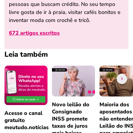
pessoas que buscam crédito. No seu tempo
livre gosta de ir à praia, visitar cafés bonitos e
inventar moda com crochê e tricô.
672 artigos escritos
Leia também
Novo leilão do
Maioria dos
Consignado
aposentados
Acesse o canal
INSS promete
não entende
gratuito
taxas de juros
Leilão do IN
meutudo.notícias
mais baixas
para emprés