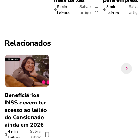
5 min
8 min
Salvar
Salv
artigo
arti
Leitura
Leitura
Relacionados
Beneficiários
INSS devem ter
acesso ao leilão
do Consignado
ainda em 2026
4 min
Salvar
artigo
Leitura