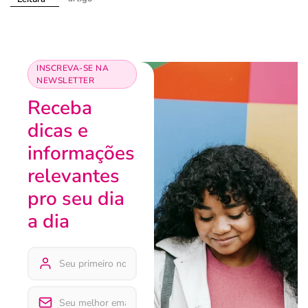
INSCREVA-SE NA
NEWSLETTER
Receba
dicas e
informações
relevantes
pro seu dia
a dia