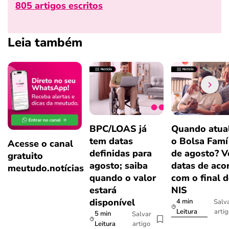
805 artigos escritos
Leia também
BPC/LOAS já
Quando atual
tem datas
o Bolsa Famí
Acesse o canal
definidas para
de agosto? V
gratuito
agosto; saiba
datas de aco
meutudo.notícias
quando o valor
com o final 
estará
NIS
disponível
4 min
Salv
arti
Leitura
5 min
Salvar
artigo
Leitura