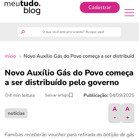
Cadastrar
Cadastrar
meutudo
início
Novo Auxílio Gás do Povo começa a ser distribuído
guia do trabalhador
Novo Auxílio Gás do Povo começa
finanças
a ser distribuído pelo governo
4 min leitura
Publicação:
04/09/2025
Salvar artigo
benefícios
A
A
crédito fácil
notícias
-
+
últimas notícias
Famílias receberão voucher para retirada do botijão de gás