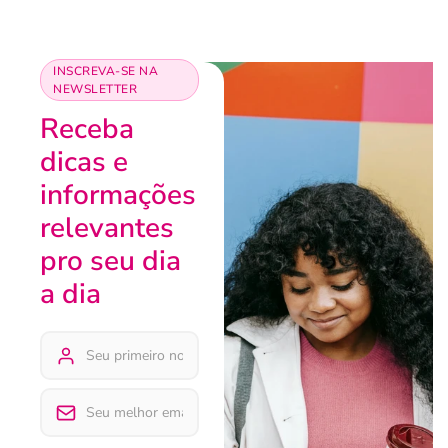
INSCREVA-SE NA
NEWSLETTER
Receba
dicas e
informações
relevantes
pro seu dia
a dia