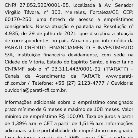
CNPJ 27.852.506/0001-85, localizada à Av. Senador
Virgílio Távora, nº 303, Meireles, Fortaleza/CE, CEP:
60170-250, uma fintech de acesso a empréstimos
consignados. Nossa atuação é pautada na Resolução nº
4.935, de 29 de julho de 2021, que disciplina a atuação
de correspondentes no país. Atuamos por intermédio da
PARATI CRÉDITO, FINANCIAMENTO E INVESTIMENTO
S/A, instituição financeira devidamente, com sede na
Cidade de Vitória, Estado do Espírito Santo, e inscrita no
CNPJ/MF sob o nº 03.311.443/0001-91 (“PARATI”) –
Canais de Atendimento da PARATI: www.parati-
cfi.com.br / Telefone: +55 (27) 2123-4777 / Ouvidoria:
ouvidoria@parati-cfi.com.br.
Informações adicionais sobre o empréstimo consignado:
prazo mínimo de 6 meses e máximo de 108 meses. Valor
mínimo de empréstimo R$ 100,00. Taxa de juros a partir
de 1,39% a.m. e CET a partir de 1,51% a.m. Informações
adicionais sobre portabilidade de empréstimo consignado:
taxa de juros a partir de 1,39% a.m e CET a partir de