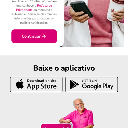
Ao clicar em 'Continuar', declaro
que conheço a
Política de
Privacidade
da meutudo e
autorizo a utilização das minhas
informações para receber e-
mails e notificações.
Continuar
Baixe o aplicativo