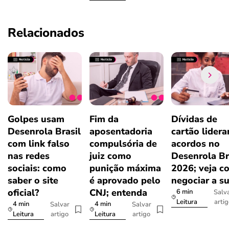
Relacionados
Golpes usam
Fim da
Dívidas de
Desenrola Brasil
aposentadoria
cartão lider
com link falso
compulsória de
acordos no
nas redes
juiz como
Desenrola Br
sociais: como
punição máxima
2026; veja c
saber o site
é aprovado pelo
negociar a s
oficial?
CNJ; entenda
6 min
Salv
arti
Leitura
4 min
4 min
Salvar
Salvar
artigo
artigo
Leitura
Leitura