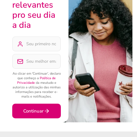
relevantes
pro seu dia
a dia
Ao clicar em 'Continuar', declaro
que conheço a
Política de
Privacidade
da meutudo e
autorizo a utilização das minhas
informações para receber e-
mails e notificações.
Continuar