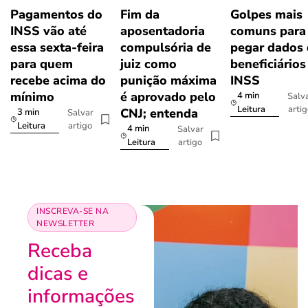
Pagamentos do
Fim da
Golpes mais
INSS vão até
aposentadoria
comuns para
essa sexta-feira
compulsória de
pegar dados
para quem
juiz como
beneficiários
recebe acima do
punição máxima
INSS
mínimo
é aprovado pelo
4 min
Salv
arti
Leitura
CNJ; entenda
3 min
Salvar
artigo
Leitura
4 min
Salvar
artigo
Leitura
INSCREVA-SE NA
NEWSLETTER
Receba
dicas e
informações