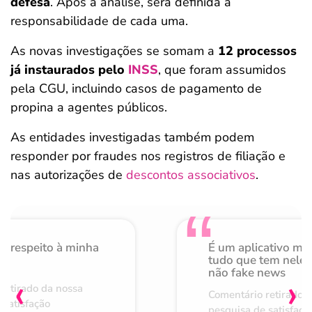
defesa
. Após a análise, será definida a
responsabilidade de cada uma.
As novas investigações se somam a
12 processos
já instaurados pelo
INSS
, que foram assumidos
pela CGU, incluindo casos de pagamento de
propina a agentes públicos.
As entidades investigadas também podem
responder por fraudes nos registros de filiação e
nas autorizações de
descontos associativos
.
o respeito à minha
É um aplicativo mu
de
tudo que tem nele 
não fake news
‹
›
retirado da nossa
Comentário retirado 
 satisfação
pesquisa de satisfaçã