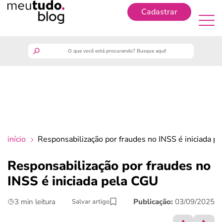
Cadastrar
Cadastrar
meutudo
guia do trabalhador
finanças
início
Responsabilização por fraudes no INSS é iniciada p
benefícios
Responsabilização por fraudes no
INSS é iniciada pela CGU
crédito fácil
3 min leitura
Publicação:
03/09/2025
Salvar artigo
últimas notícias