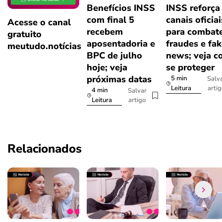
Benefícios INSS
INSS reforça
com final 5
canais oficiai
Acesse o canal
recebem
para combat
gratuito
aposentadoria e
fraudes e fa
meutudo.notícias
BPC de julho
news; veja 
hoje; veja
se proteger
próximas datas
5 min
Salv
arti
Leitura
4 min
Salvar
artigo
Leitura
Relacionados