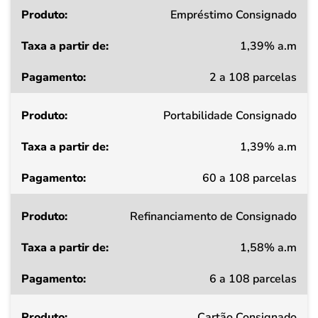
Produto
Empréstimo Consignado
1,39% a.m
Taxa
2 a 108 parcelas
a
partir
Portabilidade Consignado
de
1,39% a.m
Pagamento
60 a 108 parcelas
Refinanciamento de Consignado
1,58% a.m
6 a 108 parcelas
Cartão Consignado