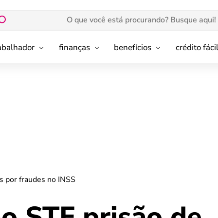
rabalhador
finanças
benefícios
crédito fáci
s por fraudes no INSS
o STF prisão de