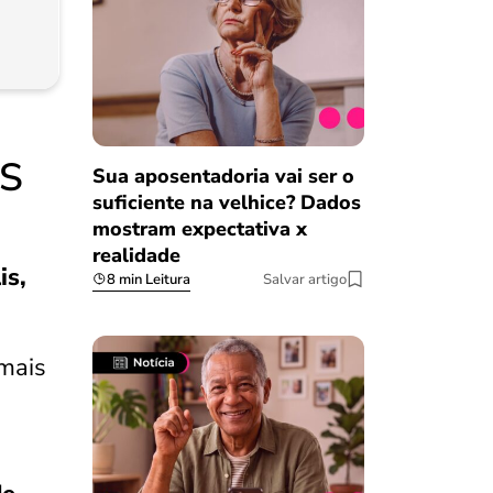
SS
Sua aposentadoria vai ser o
suficiente na velhice? Dados
mostram expectativa x
realidade
is,
8 min Leitura
Salvar artigo
 mais