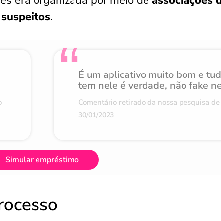
es era organizada por meio de
associações 
 suspeitos
.
É um aplicativo muito bom e tu
tem nele é verdade, não fake n
o
Comentário retirado da nossa pesquisa de 
30/01/2023
Simular empréstimo
rocesso