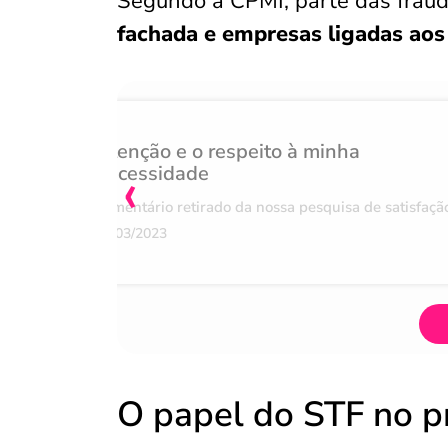
Segundo a CPMI, parte das fraud
fachada e empresas ligadas aos
Atenção e o respeito à minha
‹
necessidade
Comentário retirado da nossa pesquisa de satisfaçã
07/03/2023
O papel do STF no p