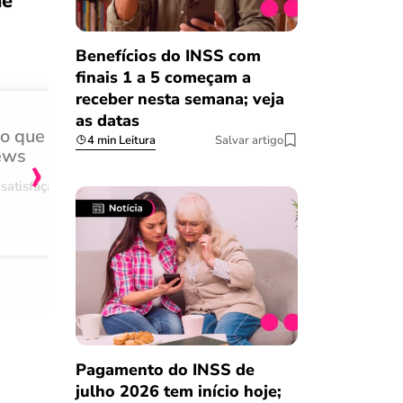
de
Benefícios do INSS com
finais 1 a 5 começam a
receber nesta semana; veja
as datas
do que
Achei muito rápido, sem 
4 min Leitura
Salvar artigo
›
ews
burocracia
satisfação
Comentário retirado da nossa pes
08/03/2023
Pagamento do INSS de
julho 2026 tem início hoje;