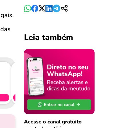
gais.
 das
Leia também
Consig
CL
Simule 
Acesse o canal gratuito