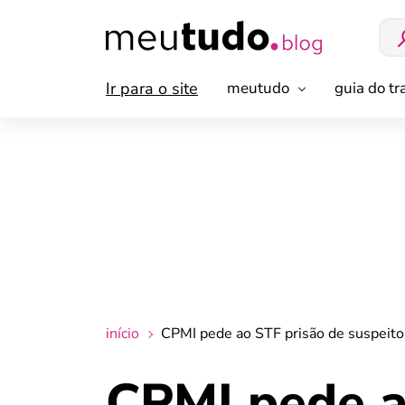
Ir para o site
meutudo
guia do t
início
CPMI pede ao STF prisão de suspeito
CPMI pede a