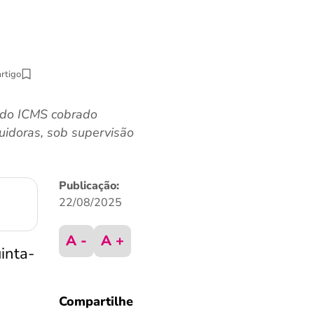
artigo
o do ICMS cobrado
buidoras, sob supervisão
Publicação:
22/08/2025
A -
A +
inta-
Compartilhe