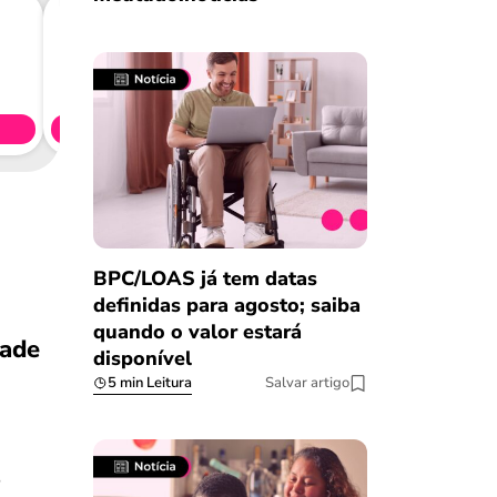
Consig
CL
Simule 
BPC/LOAS já tem datas
definidas para agosto; saiba
quando o valor estará
dade
disponível
5 min Leitura
Salvar artigo
s