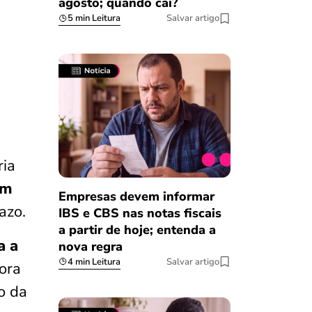
agosto; quando cai?
5 min Leitura
Salvar artigo
ria
am
Empresas devem informar
razo.
IBS e CBS nas notas fiscais
a partir de hoje; entenda a
a a
nova regra
4 min Leitura
Salvar artigo
ora
o da