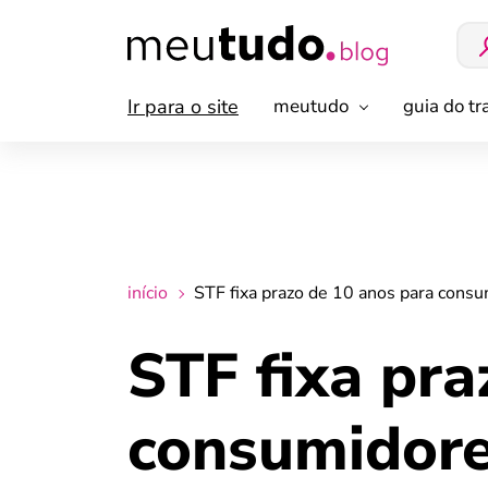
Ir para o site
meutudo
guia do t
início
STF fixa prazo de 10 anos para cons
STF fixa pra
consumidore