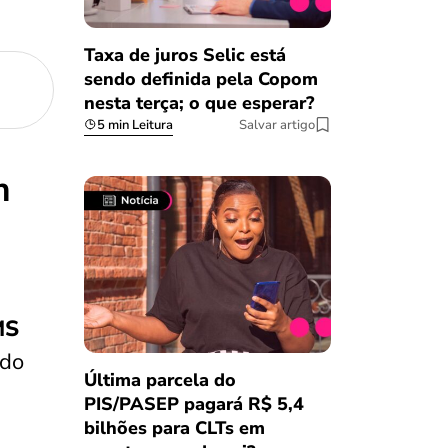
Taxa de juros Selic está
sendo definida pela Copom
nesta terça; o que esperar?
5 min Leitura
Salvar artigo
m
MS
 do
Última parcela do
PIS/PASEP pagará R$ 5,4
bilhões para CLTs em