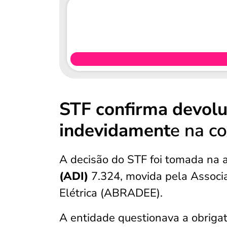
STF confirma devol
indevidament
e na co
A decisão do STF foi tomada na 
(ADI)
7.324, movida pela Associa
Elétrica (ABRADEE).
A entidade questionava a obriga