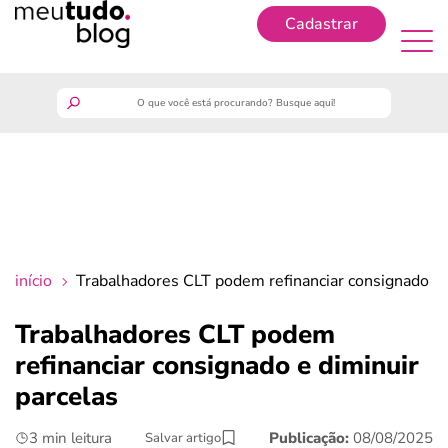
Cadastrar
Cadastrar
meutudo
guia do trabalhador
finanças
início
Trabalhadores CLT podem refinanciar consignado e 
benefícios
Trabalhadores CLT podem
refinanciar consignado e diminuir
crédito fácil
parcelas
últimas notícias
3 min leitura
Publicação:
08/08/2025
Salvar artigo