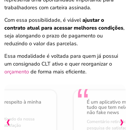
trabalhadores com carteira assinada.
Com essa possibilidade, é viável
ajustar o
contrato atual para acessar melhores condições
,
seja alongando o prazo de pagamento ou
reduzindo o valor das parcelas.
Essa modalidade é voltada para quem já possui
um consignado CLT ativo e quer reorganizar o
orçamento
de forma mais eficiente.
o respeito à minha
É um aplicativo mu
de
tudo que tem nele 
não fake news
‹
›
retirado da nossa
Comentário retirado 
 satisfação
pesquisa de satisfaçã