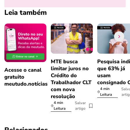
Leia também
MTE busca
Pesquisa ind
limitar juros no
que 63% já
Acesse o canal
Crédito do
usam
gratuito
Trabalhador CLT
consignado 
meutudo.notícias
com nova
4 min
Salv
arti
Leitura
resolução
4 min
Salvar
artigo
Leitura