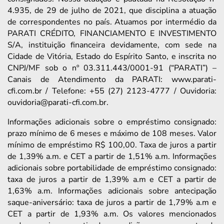
4.935, de 29 de julho de 2021, que disciplina a atuação
de correspondentes no país. Atuamos por intermédio da
PARATI CRÉDITO, FINANCIAMENTO E INVESTIMENTO
S/A, instituição financeira devidamente, com sede na
Cidade de Vitória, Estado do Espírito Santo, e inscrita no
CNPJ/MF sob o nº 03.311.443/0001-91 (“PARATI”) –
Canais de Atendimento da PARATI: www.parati-
cfi.com.br / Telefone: +55 (27) 2123-4777 / Ouvidoria:
ouvidoria@parati-cfi.com.br.
Informações adicionais sobre o empréstimo consignado:
prazo mínimo de 6 meses e máximo de 108 meses. Valor
mínimo de empréstimo R$ 100,00. Taxa de juros a partir
de 1,39% a.m. e CET a partir de 1,51% a.m. Informações
adicionais sobre portabilidade de empréstimo consignado:
taxa de juros a partir de 1,39% a.m e CET a partir de
1,63% a.m. Informações adicionais sobre antecipação
saque-aniversário: taxa de juros a partir de 1,79% a.m e
CET a partir de 1,93% a.m. Os valores mencionados