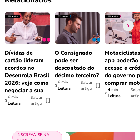
Relacionados
Dívidas de
O Consignado
Motociclista
cartão lideram
pode ser
app poderão 
acordos no
descontado do
acesso a créd
Desenrola Brasil
décimo terceiro?
do governo p
2026; veja como
comprar mot
6 min
Salvar
artigo
Leitura
negociar a sua
4 min
Salv
arti
Leitura
6 min
Salvar
artigo
Leitura
INSCREVA-SE NA