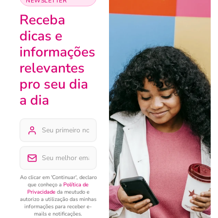
NEWSLETTER
Receba
dicas e
informações
relevantes
pro seu dia
a dia
Ao clicar em 'Continuar', declaro
que conheço a
Política de
Privacidade
da meutudo e
autorizo a utilização das minhas
informações para receber e-
mails e notificações.