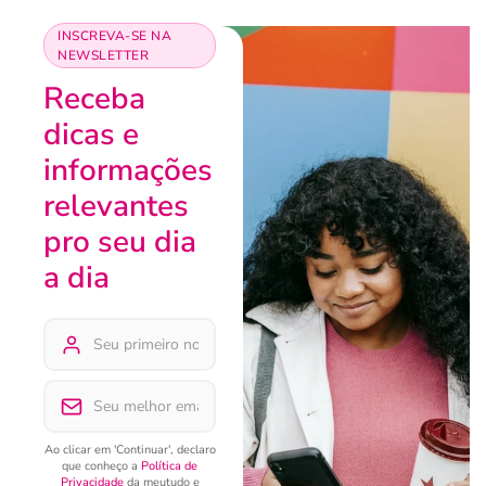
INSCREVA-SE NA
NEWSLETTER
Receba
dicas e
informações
relevantes
pro seu dia
a dia
Ao clicar em 'Continuar', declaro
que conheço a
Política de
Privacidade
da meutudo e