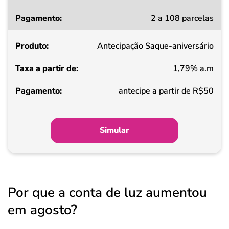
Taxa
2 a 108 parcelas
a
partir
Antecipação Saque-aniversário
de
1,79% a.m
Pagamento
antecipe a partir de R$50
Simular
Por que a conta de luz aumentou
em agosto?