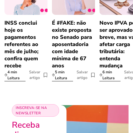
INSS conclui
É #FAKE: não
Novo IPVA p
hoje os
existe proposta
ser aprovad
pagamentos
no Senado para
breve, mas v
referentes ao
aposentadoria
afetar carga
mês de julho;
com idade
tributária:
confira quem
mínima de 67
entenda
recebe
anos
mudança
4 min
5 min
6 min
Salvar
Salvar
Salv
artigo
artigo
arti
Leitura
Leitura
Leitura
INSCREVA-SE NA
NEWSLETTER
Receba