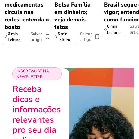
medicamentos
Bolsa Família
Brasil segue
circula nas
em dinheiro;
vigor; enten
redes; entenda o
veja demais
como funcio
boato
fatos
6 min
Salv
arti
Leitura
6 min
5 min
Salvar
Salvar
artigo
artigo
Leitura
Leitura
INSCREVA-SE NA
NEWSLETTER
Receba
dicas e
informações
relevantes
pro seu dia