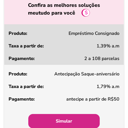
Confira as melhores soluções
meutudo para você
Produto
Empréstimo Consignado
1,39% a.m
Taxa
2 a 108 parcelas
a
partir
Antecipação Saque-aniversário
de
1,79% a.m
Pagamento
antecipe a partir de R$50
Simular