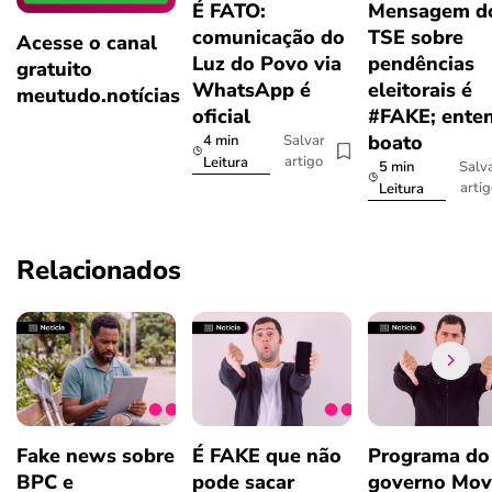
É FATO:
Mensagem d
comunicação do
TSE sobre
Acesse o canal
Luz do Povo via
pendências
gratuito
WhatsApp é
eleitorais é
meutudo.notícias
oficial
#FAKE; ente
boato
4 min
Salvar
artigo
Leitura
5 min
Salv
arti
Leitura
Relacionados
Fake news sobre
É FAKE que não
Programa do
BPC e
pode sacar
governo Mov