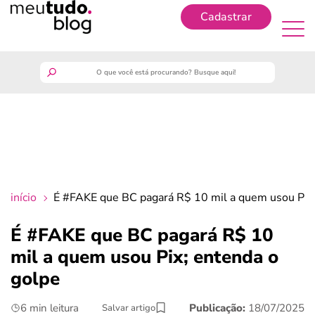
Cadastrar
Cadastrar
meutudo
guia do trabalhador
finanças
início
É #FAKE que BC pagará R$ 10 mil a quem usou Pix;
benefícios
É #FAKE que BC pagará R$ 10
mil a quem usou Pix; entenda o
crédito fácil
golpe
últimas notícias
6 min leitura
Publicação:
18/07/2025
Salvar artigo