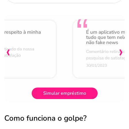
o respeito à minha
É um aplicativo mu
de
tudo que tem nele 
não fake news
‹
›
retirado da nossa
Comentário retirado 
 satisfação
pesquisa de satisfaçã
30/01/2023
Simular empréstimo
Como funciona o golpe?