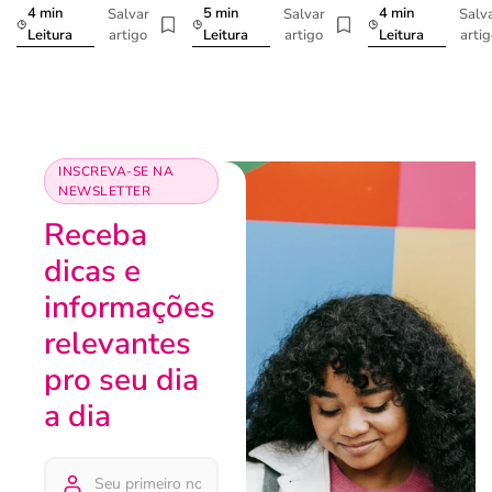
4 min
5 min
4 min
Salvar
Salvar
Salv
artigo
artigo
arti
Leitura
Leitura
Leitura
INSCREVA-SE NA
NEWSLETTER
Receba
dicas e
informações
relevantes
pro seu dia
a dia