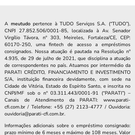
A
meutudo
pertence à TUDO Serviços S.A. (“TUDO”),
CNPJ 27.852.506/0001-85, localizada à Av. Senador
Virgílio Távora, nº 303, Meireles, Fortaleza/CE, CEP:
60170-250, uma fintech de acesso a empréstimos
consignados. Nossa atuação é pautada na Resolução nº
4.935, de 29 de julho de 2021, que disciplina a atuação
de correspondentes no país. Atuamos por intermédio da
PARATI CRÉDITO, FINANCIAMENTO E INVESTIMENTO
S/A, instituição financeira devidamente, com sede na
Cidade de Vitória, Estado do Espírito Santo, e inscrita no
CNPJ/MF sob o nº 03.311.443/0001-91 (“PARATI”) –
Canais de Atendimento da PARATI: www.parati-
cfi.com.br / Telefone: +55 (27) 2123-4777 / Ouvidoria:
ouvidoria@parati-cfi.com.br.
Informações adicionais sobre o empréstimo consignado:
prazo mínimo de 6 meses e máximo de 108 meses. Valor