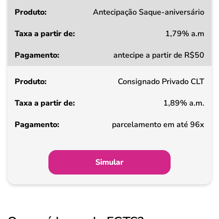
Produto
Antecipação Saque-aniversário
1,79% a.m
Taxa
antecipe a partir de R$50
a
partir
Consignado Privado CLT
de
1,89% a.m.
Pagamento
parcelamento em até 96x
Simular