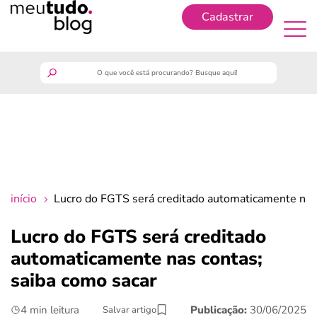
Cadastrar
Cadastrar
meutudo
guia do trabalhador
finanças
início
Lucro do FGTS será creditado automaticamente nas 
benefícios
Lucro do FGTS será creditado
automaticamente nas contas;
crédito fácil
saiba como sacar
últimas notícias
4 min leitura
Publicação:
30/06/2025
Salvar artigo