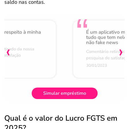
saldo nas contas.
o respeito à minha
É um aplicativo mu
de
tudo que tem nele 
não fake news
‹
›
retirado da nossa
Comentário retirado 
 satisfação
pesquisa de satisfaçã
30/01/2023
Simular empréstimo
Qual é o valor do Lucro FGTS em
2025?