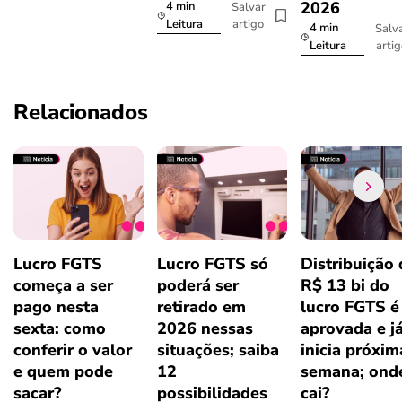
2026
4 min
Salvar
artigo
Leitura
4 min
Salv
arti
Leitura
Relacionados
Lucro FGTS
Lucro FGTS só
Distribuição 
começa a ser
poderá ser
R$ 13 bi do
pago nesta
retirado em
lucro FGTS é
sexta: como
2026 nessas
aprovada e j
conferir o valor
situações; saiba
inicia próxim
e quem pode
12
semana; ond
sacar?
possibilidades
cai?