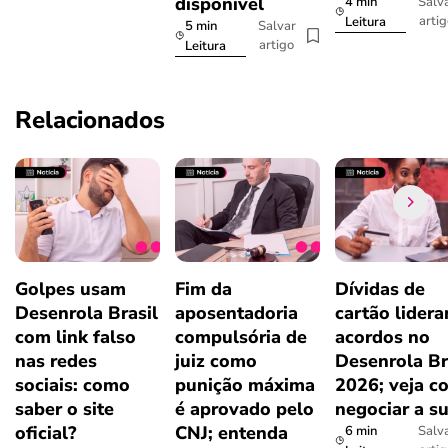
disponível
4 min
Salv
arti
Leitura
5 min
Salvar
artigo
Leitura
Relacionados
Golpes usam
Fim da
Dívidas de
Desenrola Brasil
aposentadoria
cartão lider
com link falso
compulsória de
acordos no
nas redes
juiz como
Desenrola Br
sociais: como
punição máxima
2026; veja c
saber o site
é aprovado pelo
negociar a s
oficial?
CNJ; entenda
6 min
Salv