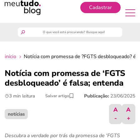
Cadastrar
Cadastrar
meutudo
início
Notícia com promessa de ?FGTS desbloqueado? é fa
guia do trabalhador
Notícia com promessa de ‘FGTS
finanças
desbloqueado’ é falsa; entenda
3 min leitura
Publicação:
23/06/2025
Salvar artigo
benefícios
A
A
crédito fácil
notícias
-
+
últimas notícias
Descubra a verdade por trás da promessa de 'FGTS