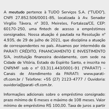
A
meutudo
pertence à TUDO Serviços S.A. (“TUDO”),
CNPJ 27.852.506/0001-85, localizada à Av. Senador
Virgílio Távora, nº 303, Meireles, Fortaleza/CE, CEP:
60170-250, uma fintech de acesso a empréstimos
consignados. Nossa atuação é pautada na Resolução nº
4.935, de 29 de julho de 2021, que disciplina a atuação
de correspondentes no país. Atuamos por intermédio da
PARATI CRÉDITO, FINANCIAMENTO E INVESTIMENTO
S/A, instituição financeira devidamente, com sede na
Cidade de Vitória, Estado do Espírito Santo, e inscrita no
CNPJ/MF sob o nº 03.311.443/0001-91 (“PARATI”) –
Canais de Atendimento da PARATI: www.parati-
cfi.com.br / Telefone: +55 (27) 2123-4777 / Ouvidoria:
ouvidoria@parati-cfi.com.br.
Informações adicionais sobre o empréstimo consignado:
prazo mínimo de 6 meses e máximo de 108 meses. Valor
mínimo de empréstimo R$ 100,00. Taxa de juros a partir