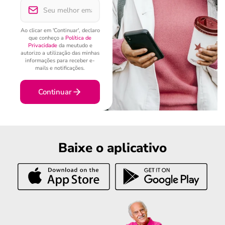
Ao clicar em 'Continuar', declaro
que conheço a
Política de
Privacidade
da meutudo e
autorizo a utilização das minhas
informações para receber e-
mails e notificações.
Continuar
Baixe o aplicativo