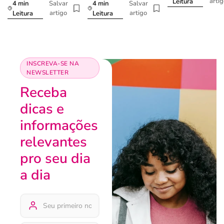
arti
Leitura
4 min
4 min
Salvar
Salvar
artigo
artigo
Leitura
Leitura
INSCREVA-SE NA
NEWSLETTER
Receba
dicas e
informações
relevantes
pro seu dia
a dia