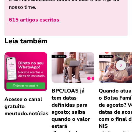
nosso time.
615 artigos escritos
Leia também
BPC/LOAS já
Quando atual
tem datas
o Bolsa Famí
Acesse o canal
definidas para
de agosto? V
gratuito
agosto; saiba
datas de aco
meutudo.notícias
quando o valor
com o final 
estará
NIS