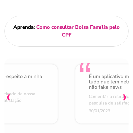
Aprenda:
Como consultar Bolsa Família pelo
CPF
o respeito à minha
É um aplicativo mu
de
tudo que tem nele 
não fake news
‹
›
retirado da nossa
Comentário retirado 
 satisfação
pesquisa de satisfaçã
30/01/2023