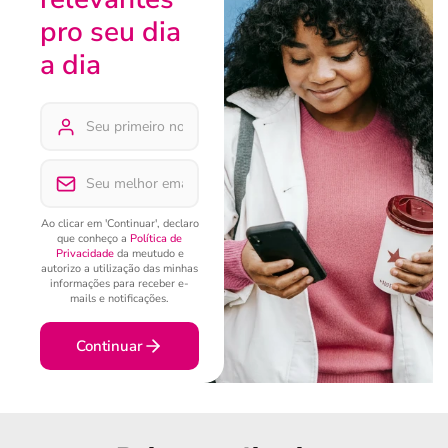
pro seu dia
a dia
Ao clicar em 'Continuar', declaro
que conheço a
Política de
Privacidade
da meutudo e
autorizo a utilização das minhas
informações para receber e-
mails e notificações.
Continuar