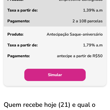
1,39% a.m
Taxa
2 a 108 parcelas
a
partir
Antecipação Saque-aniversário
de
1,79% a.m
Pagamento
antecipe a partir de R$50
Simular
Quem recebe hoje (21) e qual o