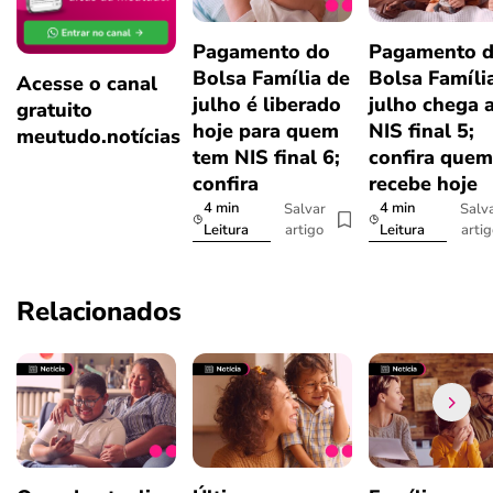
Pagamento do
Pagamento 
Bolsa Família de
Bolsa Famíli
Acesse o canal
julho é liberado
julho chega 
gratuito
hoje para quem
NIS final 5;
meutudo.notícias
tem NIS final 6;
confira quem
confira
recebe hoje
4 min
4 min
Salvar
Salv
artigo
arti
Leitura
Leitura
Relacionados