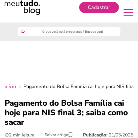
Cadastrar
Cadastrar
meutudo
guia do trabalhador
finanças
início
Pagamento do Bolsa Família cai hoje para NIS final 
benefícios
Pagamento do Bolsa Família cai
hoje para NIS final 3; saiba como
crédito fácil
sacar
últimas notícias
2 min leitura
Publicação:
21/05/2025
Salvar artigo