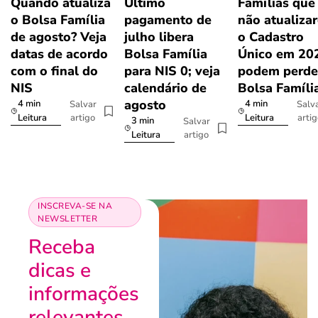
Quando atualiza
Último
Famílias que
o Bolsa Família
pagamento de
não atualiza
de agosto? Veja
julho libera
o Cadastro
datas de acordo
Bolsa Família
Único em 20
com o final do
para NIS 0; veja
podem perde
NIS
calendário de
Bolsa Famíli
agosto
4 min
4 min
Salvar
Salv
artigo
arti
Leitura
Leitura
3 min
Salvar
artigo
Leitura
INSCREVA-SE NA
NEWSLETTER
Receba
dicas e
informações
relevantes