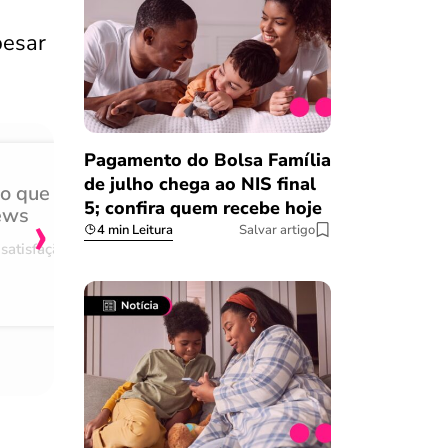
pesar
Pagamento do Bolsa Família
de julho chega ao NIS final
do que
Achei muito rápido, sem 
›
5; confira quem recebe hoje
ews
burocracia
4 min Leitura
Salvar artigo
satisfação
Comentário retirado da nossa pes
08/03/2023