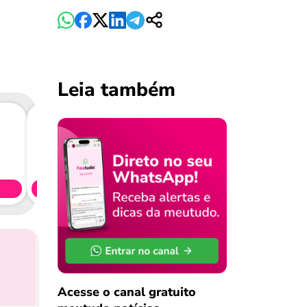
Leia também
Consig
CL
Simule 
Acesse o canal gratuito