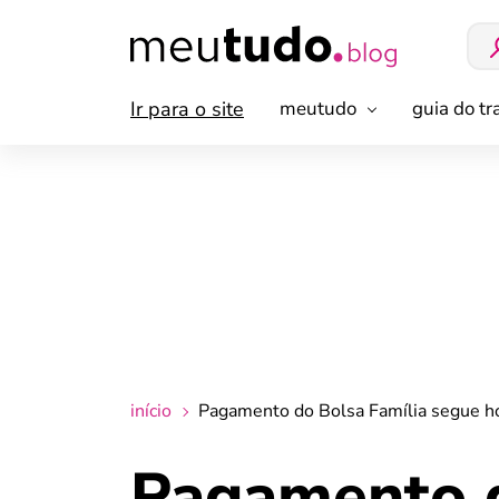
Ir para o site
meutudo
guia do t
início
Pagamento do Bolsa Família segue ho
Pagamento d