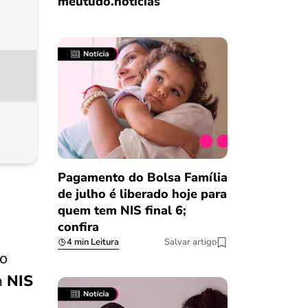
meutudo.notícias
Pagamento do Bolsa Família
de julho é liberado hoje para
quem tem NIS final 6;
confira
4 min Leitura
Salvar artigo
do
om
NIS