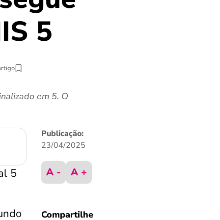
IS 5
artigo
inalizado em 5. O
Publicação:
23/04/2025
A -
A +
al 5
undo
Compartilhe