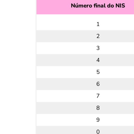
Número final do NIS
1
2
3
4
5
6
7
8
9
0