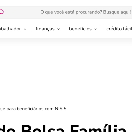
rabalhador
finanças
benefícios
crédito fáci
je para beneficiários com NIS 5
o Bolsa Família