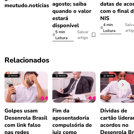
agosto; saiba
datas de aco
meutudo.notícias
quando o valor
com o final 
estará
NIS
disponível
4 min
Salv
arti
Leitura
5 min
Salvar
artigo
Leitura
Relacionados
Golpes usam
Fim da
Dívidas de
Desenrola Brasil
aposentadoria
cartão lider
com link falso
compulsória de
acordos no
nas redes
juiz como
Desenrola Br