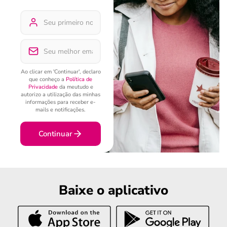
Ao clicar em 'Continuar', declaro
que conheço a
Política de
Privacidade
da meutudo e
autorizo a utilização das minhas
informações para receber e-
mails e notificações.
Continuar
Baixe o aplicativo