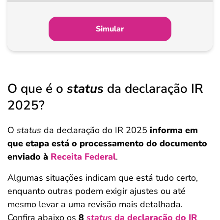
partir
de
Simular
Pagamento
O que é o
status
da declaração IR
2025?
O
status
da declaração do IR 2025
informa em
que etapa está o processamento do documento
enviado à
Receita Federal
.
Algumas situações indicam que está tudo certo,
enquanto outras podem exigir ajustes ou até
mesmo levar a uma revisão mais detalhada.
Confira abaixo os
8
status
da declaração do IR