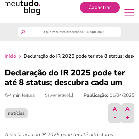
Cadastrar
Cadastrar
meutudo
início
Declaração do IR 2025 pode ter até 8 status; desc
guia do trabalhador
Declaração do IR 2025 pode ter
finanças
até 8 status; descubra cada um
4 min leitura
Publicação:
01/04/2025
Salvar artigo
benefícios
A
A
crédito fácil
notícias
-
+
últimas notícias
A declaração do IR 2025 pode ter até oito status