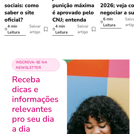
sociais: como
punição máxima
2026; veja c
saber o site
é aprovado pelo
negociar a s
oficial?
CNJ; entenda
6 min
Salv
arti
Leitura
4 min
4 min
Salvar
Salvar
artigo
artigo
Leitura
Leitura
INSCREVA-SE NA
NEWSLETTER
Receba
dicas e
informações
relevantes
pro seu dia
a dia