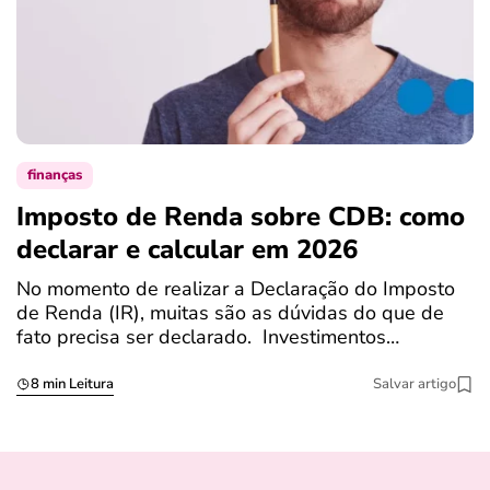
finanças
Imposto de Renda sobre CDB: como
N
declarar e calcular em 2026
a
No momento de realizar a Declaração do Imposto
T
de Renda (IR), muitas são as dúvidas do que de
c
fato precisa ser declarado. Investimentos…
c
8 min Leitura
Salvar artigo