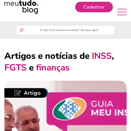
Cadastrar
Cadastrar
meutudo
Artigos e notícias de
INSS
,
guia do trabalhador
FGTS
e
finanças
finanças
benefícios
crédito fácil
últimas notícias