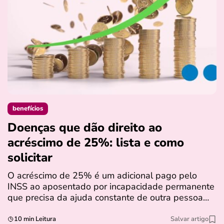
benefícios
Doenças que dão direito ao
C
acréscimo de 25%: lista e como
e
solicitar
R
c
O acréscimo de 25% é um adicional pago pelo
m
INSS ao aposentado por incapacidade permanente
o
que precisa da ajuda constante de outra pessoa…
10 min Leitura
Salvar artigo