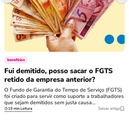
benefícios
Fui demitido, posso sacar o FGTS
E
retido da empresa anterior?
v
O Fundo de Garantia do Tempo de Serviço (FGTS)
U
foi criado para servir como suporte a trabalhadores
d
que sejam demitidos sem justa causa…
f
15 min Leitura
Salvar artigo