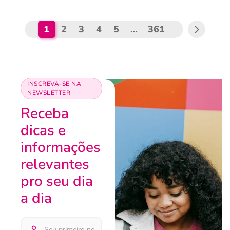
1
2
3
4
5
…
361
INSCREVA-SE NA
NEWSLETTER
Receba
dicas e
informações
relevantes
pro seu dia
a dia