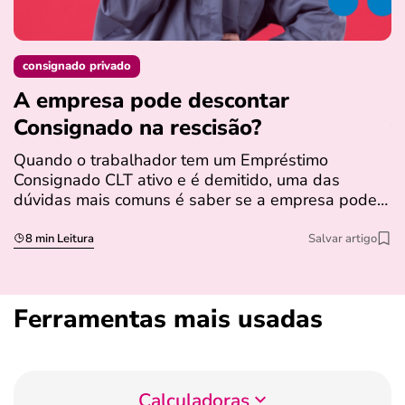
consignado privado
A empresa pode descontar
N
Consignado na rescisão​?
t
Quando o trabalhador tem um Empréstimo
N
Consignado CLT ativo e é demitido, uma das
l
dúvidas mais comuns é saber se a empresa pode…
e
s
8 min Leitura
Salvar artigo
Ferramentas mais usadas
Calculadoras