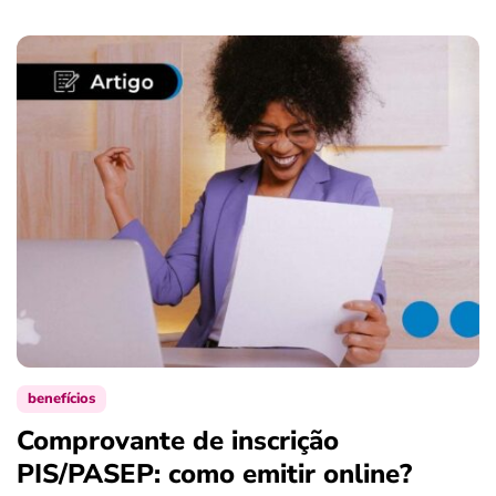
benefícios
Comprovante de inscrição
S
PIS/PASEP: como emitir online?
c