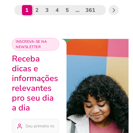
1
2
3
4
5
…
361
INSCREVA-SE NA
NEWSLETTER
Receba
dicas e
informações
relevantes
pro seu dia
a dia