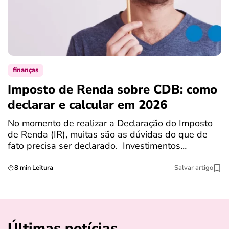
finanças
Imposto de Renda sobre CDB: como
N
declarar e calcular em 2026
a
No momento de realizar a Declaração do Imposto
T
de Renda (IR), muitas são as dúvidas do que de
c
fato precisa ser declarado. Investimentos…
c
8 min Leitura
Salvar artigo
Últimas notícias