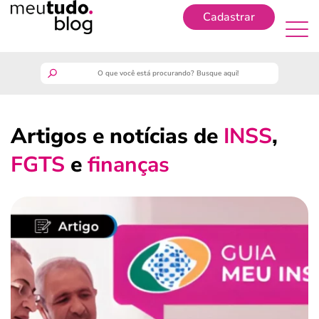
Cadastrar
Cadastrar
meutudo
Artigos e notícias de
INSS
,
guia do trabalhador
FGTS
e
finanças
finanças
benefícios
crédito fácil
últimas notícias