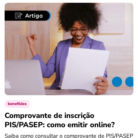
benefícios
Comprovante de inscrição
S
PIS/PASEP: como emitir online?
c
Saiba como consultar o comprovante de PIS/PASEP
O