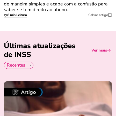
de maneira simples e acabe com a confusão para
é
saber se tem direito ao abono.
u
8 min Leitura
Salvar artigo
Últimas atualizações
Ver mais
de INSS