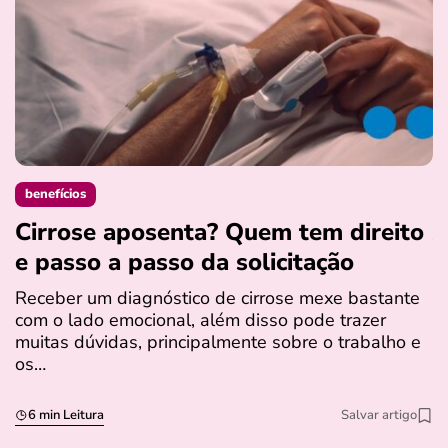
benefícios
Cirrose aposenta? Quem tem direito
A
e passo a passo da solicitação
p
f
Receber um diagnóstico de cirrose mexe bastante
com o lado emocional, além disso pode trazer
A
muitas dúvidas, principalmente sobre o trabalho e
c
os…
b
S
6 min Leitura
Salvar artigo