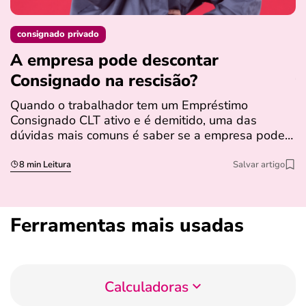
consignado privado
A empresa pode descontar
N
Consignado na rescisão​?
t
Quando o trabalhador tem um Empréstimo
N
Consignado CLT ativo e é demitido, uma das
l
dúvidas mais comuns é saber se a empresa pode…
e
s
8 min Leitura
Salvar artigo
Ferramentas mais usadas
Calculadoras