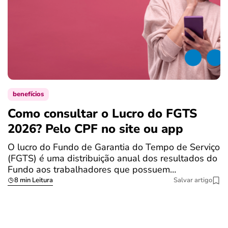
benefícios
Como consultar o Lucro do FGTS
C
2026? Pelo CPF no site ou app
p
O lucro do Fundo de Garantia do Tempo de Serviço
S
(FGTS) é uma distribuição anual dos resultados do
p
Fundo aos trabalhadores que possuem…
d
8 min Leitura
Salvar artigo