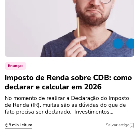
finanças
Imposto de Renda sobre CDB: como
N
declarar e calcular em 2026
a
No momento de realizar a Declaração do Imposto
T
de Renda (IR), muitas são as dúvidas do que de
c
fato precisa ser declarado. Investimentos…
c
8 min Leitura
Salvar artigo