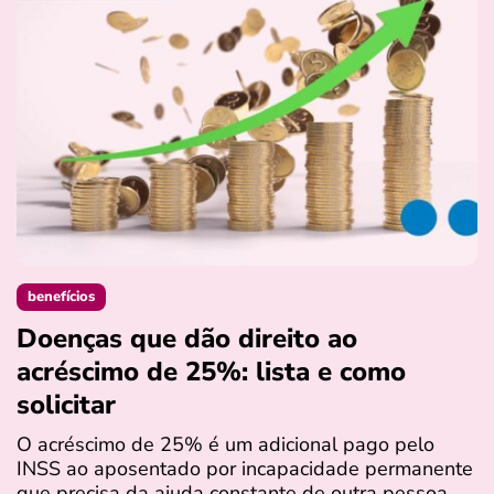
benefícios
Doenças que dão direito ao
C
acréscimo de 25%: lista e como
e
solicitar
R
c
O acréscimo de 25% é um adicional pago pelo
m
INSS ao aposentado por incapacidade permanente
o
que precisa da ajuda constante de outra pessoa…