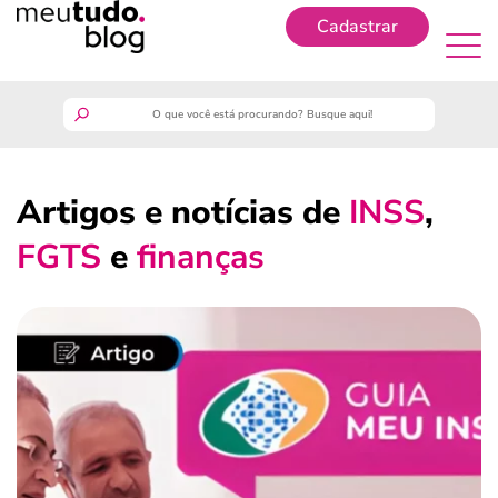
Cadastrar
Cadastrar
meutudo
Artigos e notícias de
INSS
,
guia do trabalhador
FGTS
e
finanças
finanças
benefícios
crédito fácil
últimas notícias