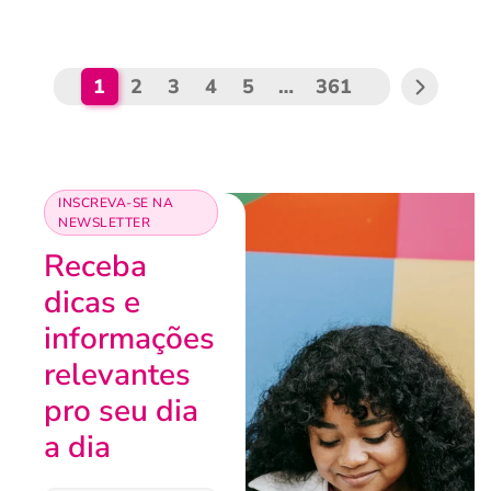
1
2
3
4
5
…
361
INSCREVA-SE NA
NEWSLETTER
Receba
dicas e
informações
relevantes
pro seu dia
a dia