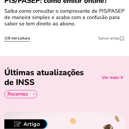
PIS/PASEP: como emitir online?
c
Saiba como consultar o comprovante de PIS/PASEP
O
de maneira simples e acabe com a confusão para
é
saber se tem direito ao abono.
u
8 min Leitura
Salvar artigo
Últimas atualizações
Ver mais
de INSS