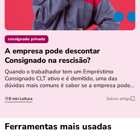
consignado privado
A empresa pode descontar
N
Consignado na rescisão​?
t
Quando o trabalhador tem um Empréstimo
N
Consignado CLT ativo e é demitido, uma das
l
dúvidas mais comuns é saber se a empresa pode…
e
s
8 min Leitura
Salvar artigo
Ferramentas mais usadas