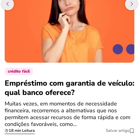
crédito fácil
Empréstimo com garantia de veículo:
F
qual banco oferece?
r
Muitas vezes, em momentos de necessidade
O
financeira, recorremos a alternativas que nos
f
permitem acessar recursos de forma rápida e com
q
condições favoráveis, como…
18 min Leitura
Salvar artigo