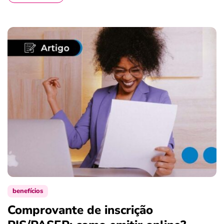
benefícios
Comprovante de inscrição
S