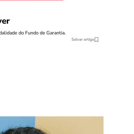
benefícios
ver
Se eu pe
dalidade do Fundo de Garantia.
O Fundo de Gara
Salvar artigo
13 min Leitura