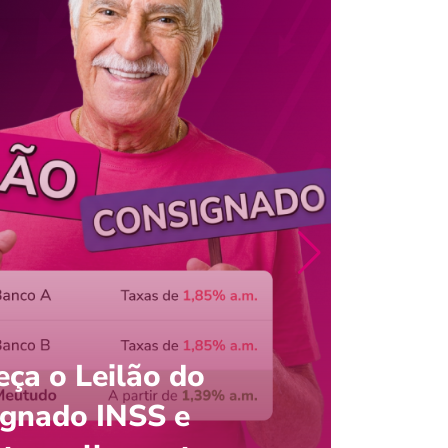
ça o Leilão do
ignado INSS e
Entre
onsultar saldo do FGTS pelo C