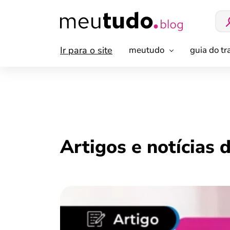
Ir para o site
meutudo
guia do t
Artigos e notícias 