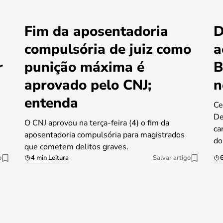
Fim da aposentadoria
D
compulsória de juiz como
a
r
punição máxima é
B
aprovado pelo CNJ;
n
entenda
Ce
De
O CNJ aprovou na terça-feira (4) o fim da
ca
aposentadoria compulsória para magistrados
do
que cometem delitos graves.
o
4 min Leitura
Salvar artigo
6