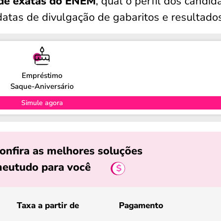
 de exatas do ENEM
, qual o perfil dos candid
datas de divulgação de gabaritos e resultados
Empréstimo
Saque-Aniversário
Simule agora
onfira as melhores soluções
eutudo para você
Taxa a partir de
Pagamento