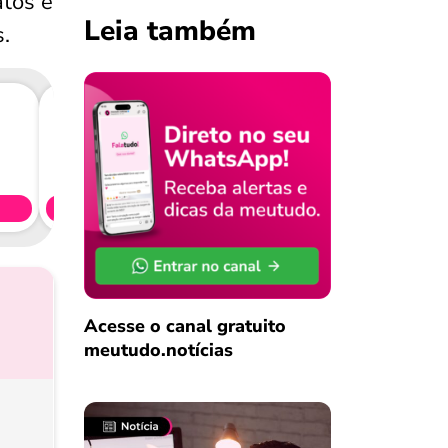
atos e
Leia também
.
Consig
CL
Simule 
Acesse o canal gratuito
meutudo.notícias