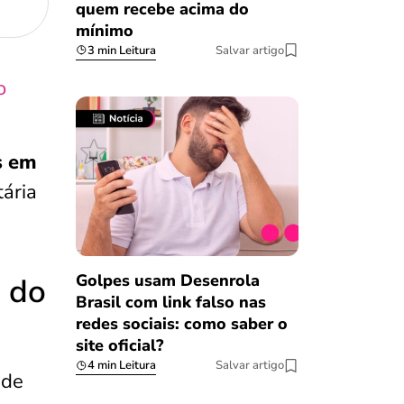
quem recebe acima do
mínimo
3 min Leitura
Salvar artigo
o
s em
tária
Golpes usam Desenrola
 do
Brasil com link falso nas
redes sociais: como saber o
site oficial?
4 min Leitura
Salvar artigo
 de