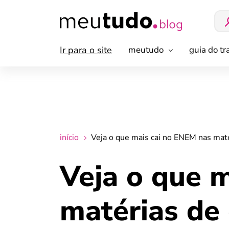
Ir para o site
meutudo
guia do t
início
Veja o que mais cai no ENEM nas maté
Veja o que 
matérias de 