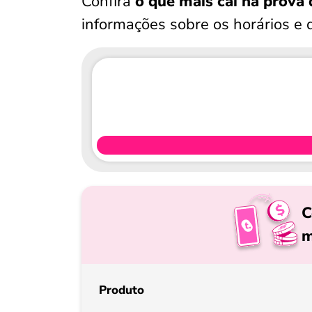
Confira
o que mais cai na prova
informações sobre os horários e 
C
m
Produto