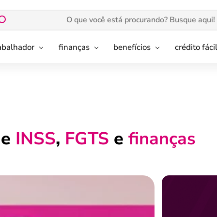
rabalhador
finanças
benefícios
crédito fáci
de
INSS
,
FGTS
e
finanças