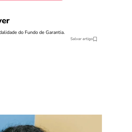
benefícios
ver
Se eu pe
dalidade do Fundo de Garantia.
O Fundo de Gara
Salvar artigo
13 min Leitura