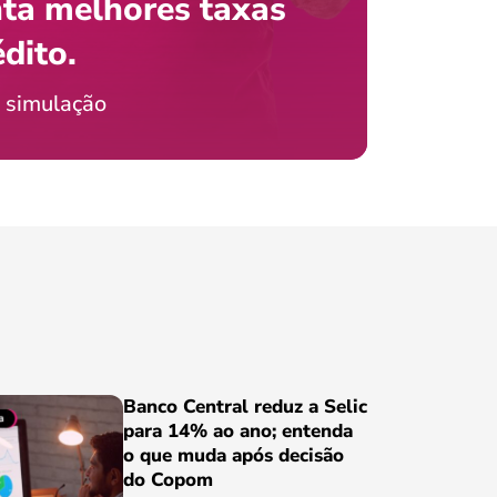
ta melhores taxas
que e
 com o celular?
édito.
preci
ticia Jordão
 simulação
Conheça
Banco Central reduz a Selic
para 14% ao ano; entenda
o que muda após decisão
do Copom