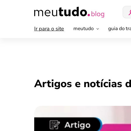
Ir para o site
meutudo
guia do t
Artigos e notícias 