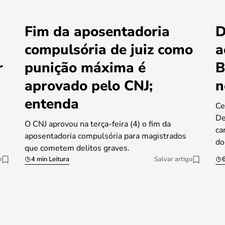
Fim da aposentadoria
D
compulsória de juiz como
a
r
punição máxima é
B
aprovado pelo CNJ;
n
entenda
Ce
De
O CNJ aprovou na terça-feira (4) o fim da
ca
aposentadoria compulsória para magistrados
do
que cometem delitos graves.
o
4 min Leitura
Salvar artigo
6