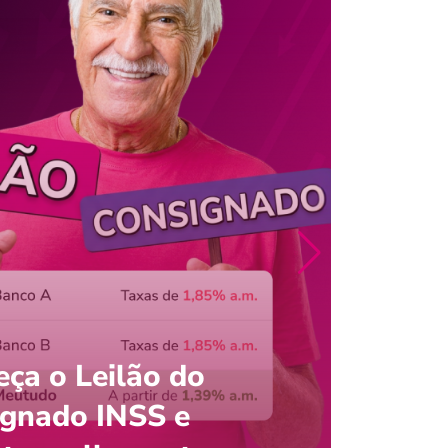
ça o Leilão do
ignado INSS e
Entre
onsultar saldo do FGTS pelo C