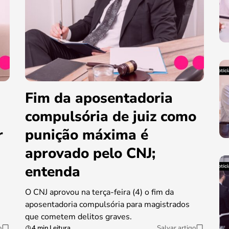
Fim da aposentadoria
compulsória de juiz como
r
punição máxima é
aprovado pelo CNJ;
entenda
O CNJ aprovou na terça-feira (4) o fim da
aposentadoria compulsória para magistrados
que cometem delitos graves.
o
4 min Leitura
Salvar artigo