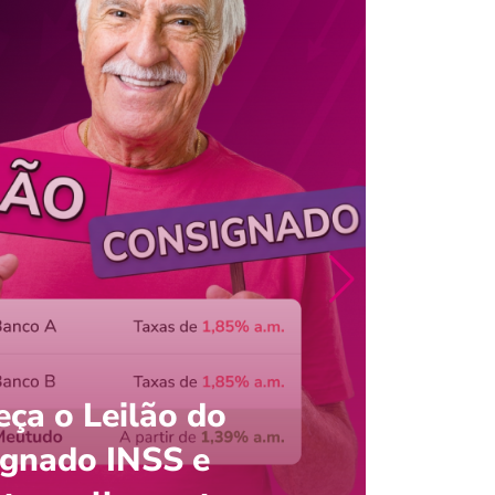
ça o Leilão do
ignado INSS e
Entre
onsultar saldo do FGTS pelo C