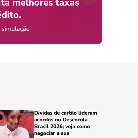
ta melhores taxas
que e
 com o celular?
édito.
preci
icia Jordão
 simulação
Conheça
Dívidas de cartão lideram
acordos no Desenrola
Brasil 2026; veja como
negociar a sua