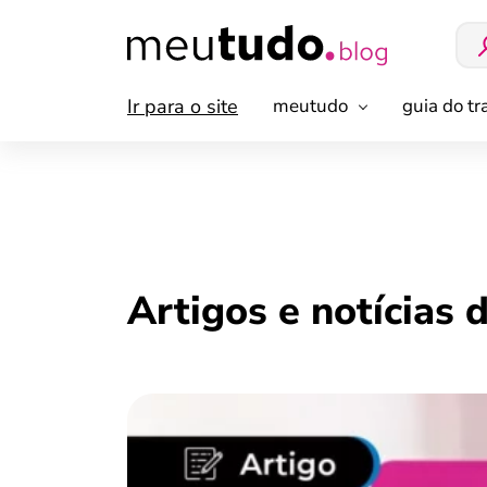
Ir para o site
meutudo
guia do t
Artigos e notícias 