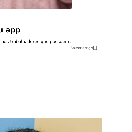
benefícios
Carta de
ou app
Se você pretende
do aos trabalhadores que possuem…
9 min Leitura
Salvar artigo