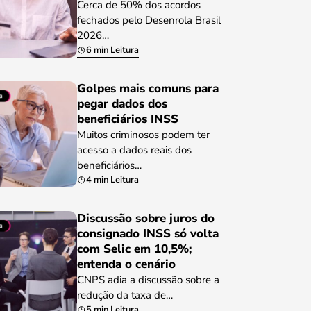
Cerca de 50% dos acordos
fechados pelo Desenrola Brasil
2026…
6 min Leitura
Golpes mais comuns para
pegar dados dos
beneficiários INSS
Muitos criminosos podem ter
acesso a dados reais dos
beneficiários…
4 min Leitura
Discussão sobre juros do
consignado INSS só volta
com Selic em 10,5%;
entenda o cenário
CNPS adia a discussão sobre a
redução da taxa de…
5 min Leitura