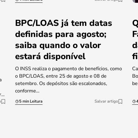
BPC/LOAS já tem datas
Q
definidas para agosto;
F
saiba quando o valor
d
estará disponível
f
O INSS realiza o pagamento de benefícios, como
Ca
o BPC/LOAS, entre 25 de agosto e 08 de
Bo
a
setembro. Os depósitos são escalonados,
be
conforme…
r…
o
5 min Leitura
Salvar artigo
4