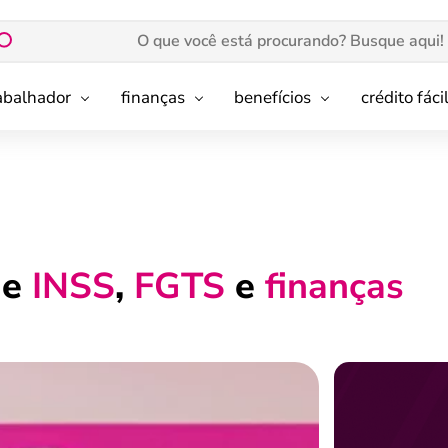
rabalhador
finanças
benefícios
crédito fáci
de
INSS
,
FGTS
e
finanças