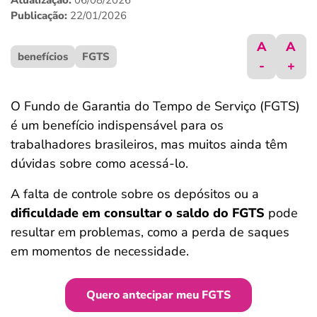
Atualização:
06/08/2026
ferramentas
Publicação:
22/01/2026
A
A
benefícios
FGTS
-
+
O Fundo de Garantia do Tempo de Serviço (FGTS)
é um benefício indispensável para os
trabalhadores brasileiros, mas muitos ainda têm
dúvidas sobre como acessá-lo.
A falta de controle sobre os depósitos ou a
dificuldade em consultar o saldo do FGTS
pode
resultar em problemas, como a perda de saques
em momentos de necessidade.
Quero antecipar meu FGTS