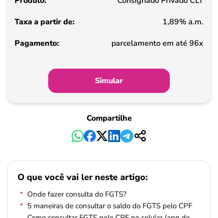
Consignado Privado CLT
de
1,89% a.m.
Pagamento
parcelamento em até 96x
Simular
Compartilhe
O que você vai ler neste artigo:
Onde fazer consulta do FGTS?
5 maneiras de consultar o saldo do FGTS pelo CPF
Como consultar FGTS pelo CPF no celular (app do