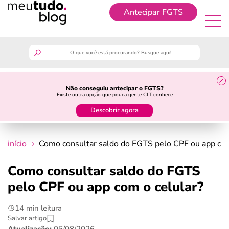
Antecipar FGTS
Antecipar FGTS
meutudo
Não conseguiu antecipar o FGTS?
Existe outra opção que pouca gente CLT conhece
guia do trabalhador
Descobrir agora
finanças
início
Como consultar saldo do FGTS pelo CPF ou app com
benefícios
Como consultar saldo do FGTS
pelo CPF ou app com o celular?
crédito fácil
14 min leitura
últimas notícias
Salvar artigo