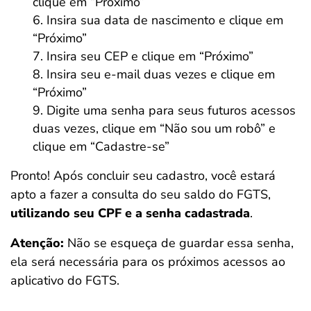
clique em “Próximo”
Insira sua data de nascimento e clique em
“Próximo”
Insira seu CEP e clique em “Próximo”
Insira seu e-mail duas vezes e clique em
“Próximo”
Digite uma senha para seus futuros acessos
duas vezes, clique em “Não sou um robô” e
clique em “Cadastre-se”
Pronto! Após concluir seu cadastro, você estará
apto a fazer a consulta do seu saldo do FGTS,
utilizando seu CPF e a senha cadastrada
.
Atenção:
Não se esqueça de guardar essa senha,
ela será necessária para os próximos acessos ao
aplicativo do FGTS.
Salvar Ferramenta
Salvar Ferramenta
Salvar Ferramenta