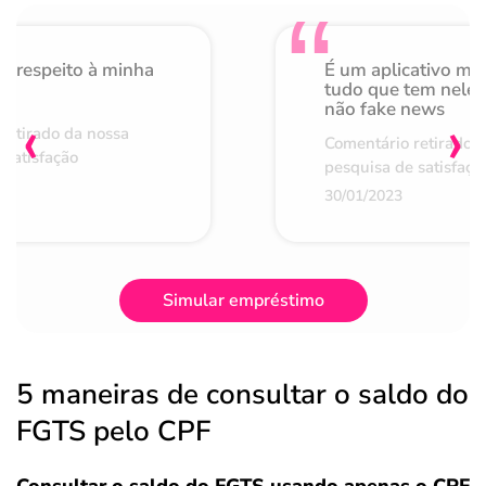
o respeito à minha
É um aplicativo mu
de
tudo que tem nele 
não fake news
‹
›
retirado da nossa
Comentário retirado 
 satisfação
pesquisa de satisfaçã
30/01/2023
Simular empréstimo
5 maneiras de consultar o saldo do
FGTS pelo CPF