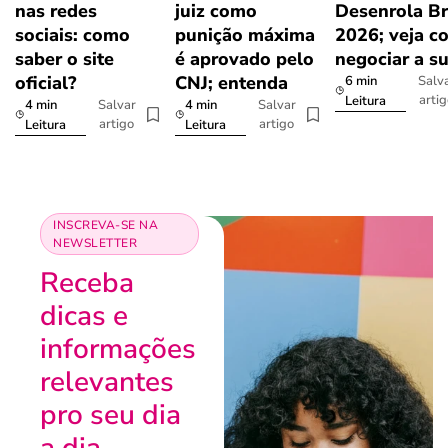
nas redes
juiz como
Desenrola Br
sociais: como
punição máxima
2026; veja c
saber o site
é aprovado pelo
negociar a s
oficial?
CNJ; entenda
6 min
Salv
arti
Leitura
4 min
4 min
Salvar
Salvar
artigo
artigo
Leitura
Leitura
INSCREVA-SE NA
NEWSLETTER
Receba
dicas e
informações
relevantes
pro seu dia
a dia