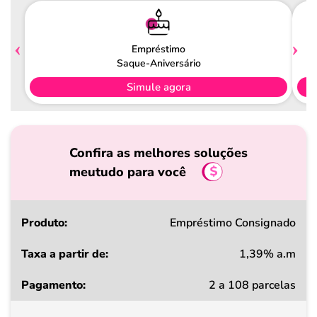
Empréstimo
Saque-Aniversário
Simule agora
Confira as melhores soluções
meutudo para você
Produto
Empréstimo Consignado
1,39% a.m
Taxa
2 a 108 parcelas
a
partir