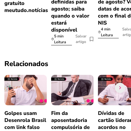
definidas para
de agosto? V
gratuito
agosto; saiba
datas de aco
meutudo.notícias
quando o valor
com o final 
estará
NIS
disponível
4 min
Salv
arti
Leitura
5 min
Salvar
artigo
Leitura
Relacionados
Golpes usam
Fim da
Dívidas de
Desenrola Brasil
aposentadoria
cartão lider
com link falso
compulsória de
acordos no