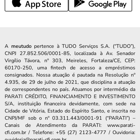
A
meutudo
pertence à TUDO Serviços S.A. (“TUDO”),
CNPJ 27.852.506/0001-85, localizada à Av. Senador
Virgílio Távora, nº 303, Meireles, Fortaleza/CE, CEP:
60170-250, uma fintech de acesso a empréstimos
consignados. Nossa atuação é pautada na Resolução nº
4.935, de 29 de julho de 2021, que disciplina a atuação
de correspondentes no país. Atuamos por intermédio da
PARATI CRÉDITO, FINANCIAMENTO E INVESTIMENTO
S/A, instituição financeira devidamente, com sede na
Cidade de Vitória, Estado do Espírito Santo, e inscrita no
CNPJ/MF sob o nº 03.311.443/0001-91 (“PARATI”) –
Canais de Atendimento da PARATI: www.parati-
cfi.com.br / Telefone: +55 (27) 2123-4777 / Ouvidoria:
ouvidoria@parati-cfi.com.br.