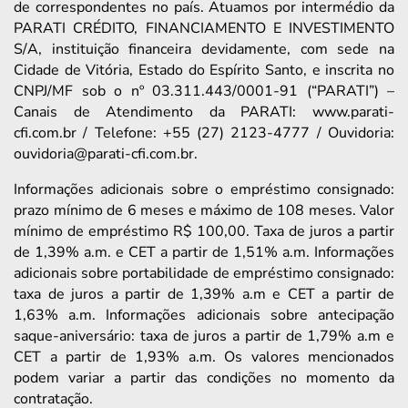
de correspondentes no país. Atuamos por intermédio da
PARATI CRÉDITO, FINANCIAMENTO E INVESTIMENTO
S/A, instituição financeira devidamente, com sede na
Cidade de Vitória, Estado do Espírito Santo, e inscrita no
CNPJ/MF sob o nº 03.311.443/0001-91 (“PARATI”) –
Canais de Atendimento da PARATI: www.parati-
cfi.com.br / Telefone: +55 (27) 2123-4777 / Ouvidoria:
ouvidoria@parati-cfi.com.br.
Informações adicionais sobre o empréstimo consignado:
prazo mínimo de 6 meses e máximo de 108 meses. Valor
mínimo de empréstimo R$ 100,00. Taxa de juros a partir
de 1,39% a.m. e CET a partir de 1,51% a.m. Informações
adicionais sobre portabilidade de empréstimo consignado:
taxa de juros a partir de 1,39% a.m e CET a partir de
1,63% a.m. Informações adicionais sobre antecipação
saque-aniversário: taxa de juros a partir de 1,79% a.m e
CET a partir de 1,93% a.m. Os valores mencionados
podem variar a partir das condições no momento da
contratação.