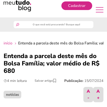
Cadastrar
Cadastrar
meutudo
início
Entenda a parcela deste mês do Bolsa Família; val
guia do trabalhador
Entenda a parcela deste mês do
finanças
Bolsa Família; valor médio de R$
680
benefícios
4 min leitura
Publicação:
15/07/2024
Salvar artigo
crédito fácil
A
A
notícias
-
+
últimas notícias