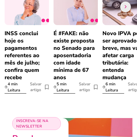
INSS conclui
É #FAKE: não
Novo IPVA p
hoje os
existe proposta
ser aprovad
pagamentos
no Senado para
breve, mas v
referentes ao
aposentadoria
afetar carga
mês de julho;
com idade
tributária:
confira quem
mínima de 67
entenda
recebe
anos
mudança
4 min
5 min
6 min
Salvar
Salvar
Salv
artigo
artigo
arti
Leitura
Leitura
Leitura
INSCREVA-SE NA
NEWSLETTER