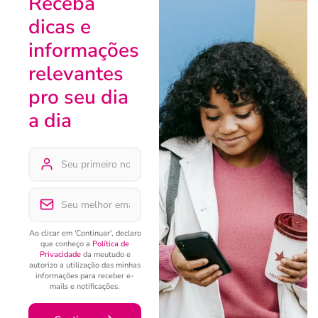
Receba
dicas e
informações
relevantes
pro seu dia
a dia
Ao clicar em 'Continuar', declaro
que conheço a
Política de
Privacidade
da meutudo e
autorizo a utilização das minhas
informações para receber e-
mails e notificações.