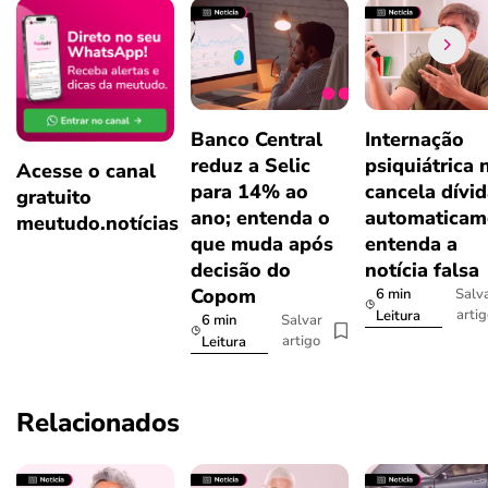
Banco Central
Internação
reduz a Selic
psiquiátrica 
Acesse o canal
para 14% ao
cancela dívi
gratuito
ano; entenda o
automaticam
meutudo.notícias
que muda após
entenda a
decisão do
notícia falsa
Copom
6 min
Salv
arti
Leitura
6 min
Salvar
artigo
Leitura
Relacionados