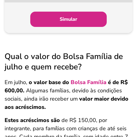
partir
de
Simular
Pagamento
Qual o valor do Bolsa Família de
julho e quem recebe?
Em julho,
o valor base do
Bolsa Família
é de R$
600,00.
Algumas famílias, devido às condições
sociais, ainda irão receber um
valor maior devido
aos acréscimos.
Estes acréscimos são
de R$ 150,00, por
integrante, para famílias com crianças de até seis
anos. Cada membro da família, com idade entre 7