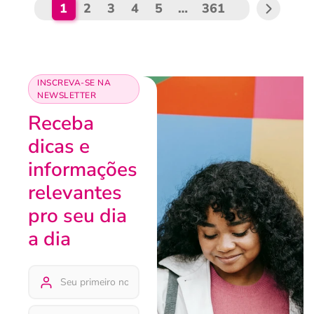
1
2
3
4
5
…
361
INSCREVA-SE NA
NEWSLETTER
Receba
dicas e
informações
relevantes
pro seu dia
a dia