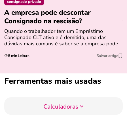
consignado privado
A empresa pode descontar
N
Consignado na rescisão​?
t
Quando o trabalhador tem um Empréstimo
N
Consignado CLT ativo e é demitido, uma das
l
dúvidas mais comuns é saber se a empresa pode…
e
s
8 min Leitura
Salvar artigo
Ferramentas mais usadas
Calculadoras