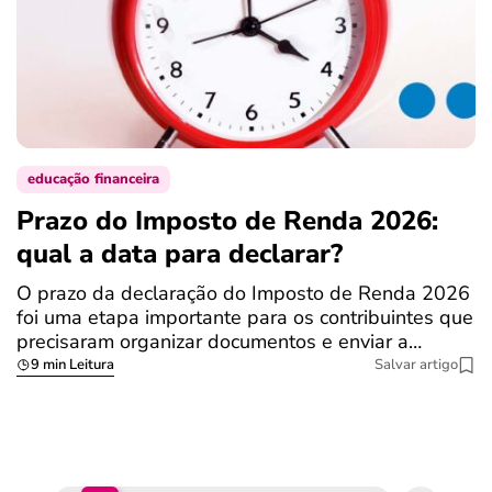
educação financeira
Prazo do Imposto de Renda 2026:
C
qual a data para declarar?
r
R
O prazo da declaração do Imposto de Renda 2026
foi uma etapa importante para os contribuintes que
A
precisaram organizar documentos e enviar a…
m
9 min Leitura
Salvar artigo
q
S