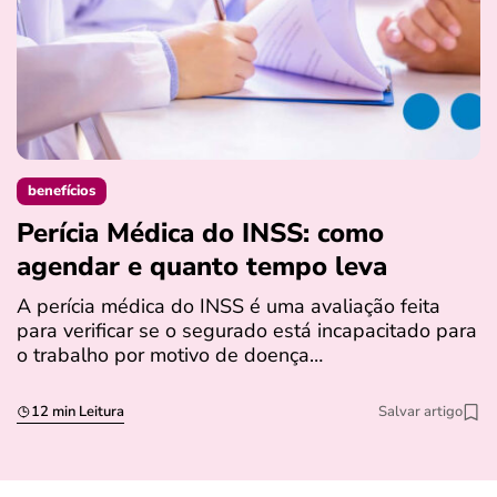
benefícios
Perícia Médica do INSS: como
D
agendar e quanto tempo leva
a
s
A perícia médica do INSS é uma avaliação feita
para verificar se o segurado está incapacitado para
O
o trabalho por motivo de doença…
I
q
12 min Leitura
Salvar artigo