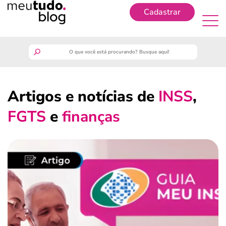
Cadastrar
Cadastrar
meutudo
Artigos e notícias de
INSS
,
guia do trabalhador
FGTS
e
finanças
finanças
benefícios
crédito fácil
últimas notícias