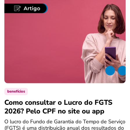
benefícios
Como consultar o Lucro do FGTS
C
2026? Pelo CPF no site ou app
P
O lucro do Fundo de Garantia do Tempo de Serviço
S
(FGTS) é uma distribuição anual dos resultados do
d