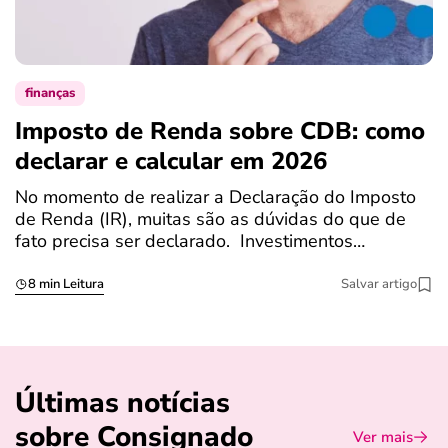
finanças
Imposto de Renda sobre CDB: como
N
declarar e calcular em 2026
a
No momento de realizar a Declaração do Imposto
T
de Renda (IR), muitas são as dúvidas do que de
c
fato precisa ser declarado. Investimentos…
c
8 min Leitura
Salvar artigo
Últimas notícias
sobre Consignado
Ver mais