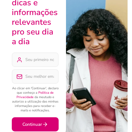
dicas e
informações
relevantes
pro seu dia
a dia
Ao clicar em 'Continuar', declaro
que conheço a
Política de
Privacidade
da meutudo e
autorizo a utilização das minhas
informações para receber e-
mails e notificações.
Continuar