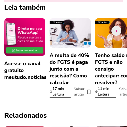
Leia também
A multa de 40%
Tenho saldo
do FGTS é paga
FGTS e não
Acesse o canal
junto com a
consigo
gratuito
rescisão? Como
antecipar: c
meutudo.notícias
calcular
resolver?
17 min
11 min
Salvar
Salv
artigo
arti
Leitura
Leitura
Relacionados