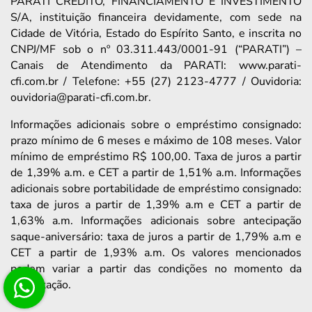
PARATI CRÉDITO, FINANCIAMENTO E INVESTIMENTO
S/A, instituição financeira devidamente, com sede na
Cidade de Vitória, Estado do Espírito Santo, e inscrita no
CNPJ/MF sob o nº 03.311.443/0001-91 (“PARATI”) –
Canais de Atendimento da PARATI: www.parati-
cfi.com.br / Telefone: +55 (27) 2123-4777 / Ouvidoria:
ouvidoria@parati-cfi.com.br.
Informações adicionais sobre o empréstimo consignado:
prazo mínimo de 6 meses e máximo de 108 meses. Valor
mínimo de empréstimo R$ 100,00. Taxa de juros a partir
de 1,39% a.m. e CET a partir de 1,51% a.m. Informações
adicionais sobre portabilidade de empréstimo consignado:
taxa de juros a partir de 1,39% a.m e CET a partir de
1,63% a.m. Informações adicionais sobre antecipação
saque-aniversário: taxa de juros a partir de 1,79% a.m e
CET a partir de 1,93% a.m. Os valores mencionados
podem variar a partir das condições no momento da
contratação.