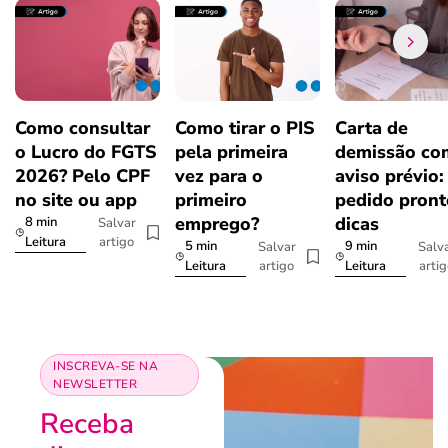
Como consultar
Como tirar o PIS
Carta de
o Lucro do FGTS
pela primeira
demissão co
2026? Pelo CPF
vez para o
aviso prévio:
no site ou app
primeiro
pedido pront
emprego?
dicas
8 min
Salvar
artigo
Leitura
5 min
9 min
Salvar
Salv
artigo
arti
Leitura
Leitura
INSCREVA-SE NA
NEWSLETTER
Receba