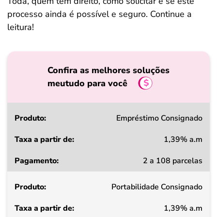
Toda, quem tem direito, como solicitar e se este
processo ainda é possível e seguro. Continue a
leitura!
Confira as melhores soluções
meutudo para você
Produto
Empréstimo Consignado
1,39% a.m
Taxa
2 a 108 parcelas
a
partir
Portabilidade Consignado
de
1,39% a.m