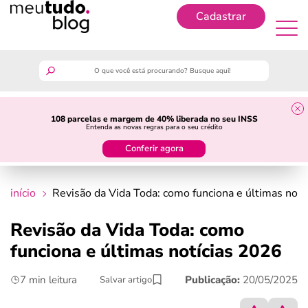
Cadastrar
Cadastrar
meutudo
108 parcelas e margem de 40% liberada no seu INSS
Entenda as novas regras para o seu crédito
guia do trabalhador
Conferir agora
finanças
início
Revisão da Vida Toda: como funciona e últimas notí
benefícios
Revisão da Vida Toda: como
funciona e últimas notícias 2026
crédito fácil
7 min leitura
Publicação:
20/05/2025
Salvar artigo
últimas notícias