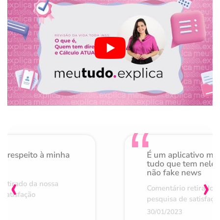
o respeito à minha
É um aplicativo mu
de
tudo que tem nele 
não fake news
‹
›
retirado da nossa
Comentário retirado 
 satisfação
pesquisa de satisfaçã
30/01/2023