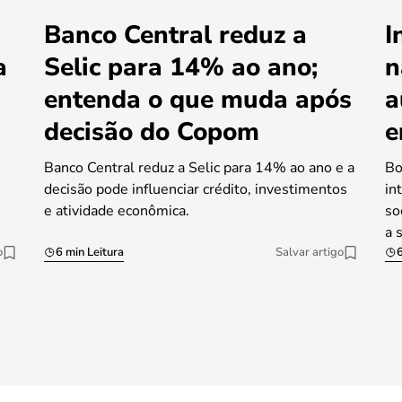
Banco Central reduz a
I
a
Selic para 14% ao ano;
n
entenda o que muda após
a
decisão do Copom
e
Banco Central reduz a Selic para 14% ao ano e a
Bo
decisão pode influenciar crédito, investimentos
in
e atividade econômica.
so
a 
o
6 min Leitura
Salvar artigo
6