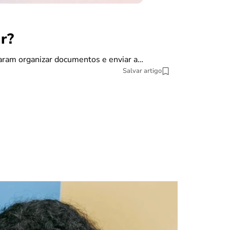
r?
finanças
Como dec
saram organizar documentos e enviar a…
Salvar artigo
A declaração do
pesquisa datat
10 min Leitura