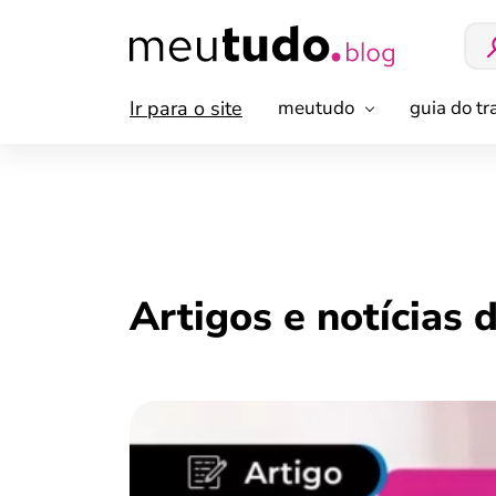
Ir para o site
meutudo
guia do t
Artigos e notícias 