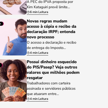
A PEC do IPVA proposta por
Kim Kataguiri prevê limite…
6 min Leitura
Novas regras mudam
acesso à cópia e recibo da
declaração IRPF; entenda
novo processo
O acesso a declaração e recibo
de entrega do Imposto…
4 min Leitura
Possui dinheiro esquecido
do PIS/Pasep? Veja outros
valores que milhões podem
resgatar
Trabalhadores com carteira
assinada e servidores públicos
que atuaram entre…
4 min Leitura