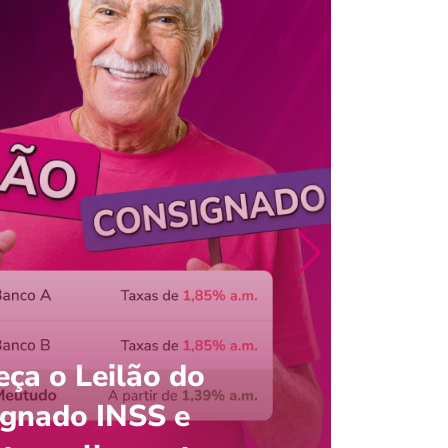
ça o Leilão do
ignado INSS e
Entre
onsultar saldo do FGTS pelo C