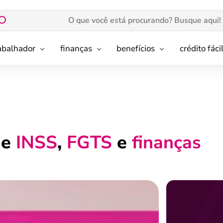
rabalhador
finanças
benefícios
crédito fáci
de
INSS
,
FGTS
e
finanças