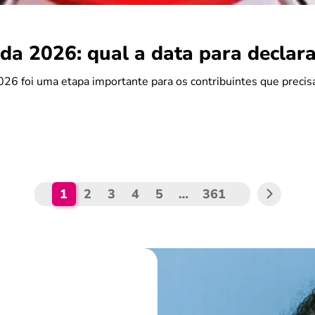
da 2026: qual a data para declara
26 foi uma etapa importante para os contribuintes que preci
1
2
3
4
5
…
361