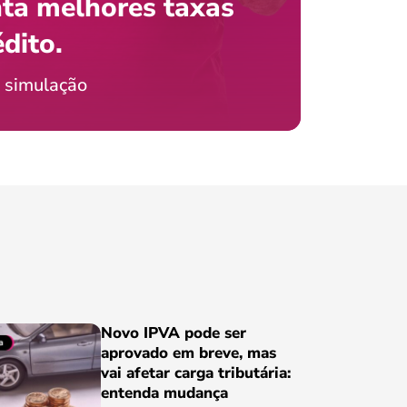
ta melhores taxas
que e
 com o celular?
édito.
preci
ticia Jordão
 simulação
Conheça
Novo IPVA pode ser
aprovado em breve, mas
vai afetar carga tributária:
entenda mudança