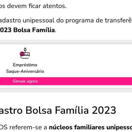
ios devem ficar atentos.
cadastro unipessoal do programa de transferê
2023 Bolsa Família
.
Empréstimo
Saque-Aniversário
Simule agora
astro Bolsa Família 2023
MDS referem-se a
núcleos familiares unipess