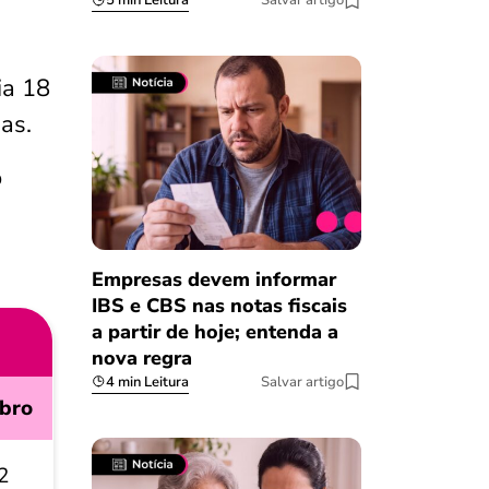
5 min Leitura
Salvar artigo
ia 18
as.
o
Empresas devem informar
IBS e CBS nas notas fiscais
a partir de hoje; entenda a
nova regra
4 min Leitura
Salvar artigo
bro
2