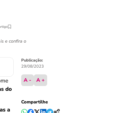
artigo
s e confira o
Publicação:
29/08/2023
A -
A +
Fome
as do
Compartilhe
as a