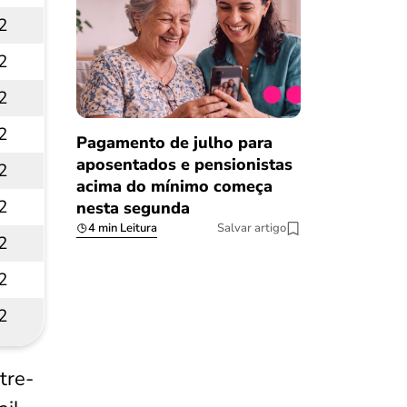
2
2
2
2
Pagamento de julho para
aposentados e pensionistas
2
acima do mínimo começa
2
nesta segunda
4 min Leitura
Salvar artigo
2
2
2
tre-