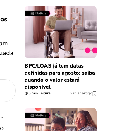
jos
com
izada
BPC/LOAS já tem datas
definidas para agosto; saiba
quando o valor estará
disponível
5 min Leitura
Salvar artigo
r
 o