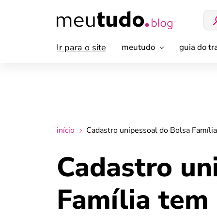
Ir para o site
meutudo
guia do t
início
Cadastro unipessoal do Bolsa Famíl
Cadastro un
Família tem