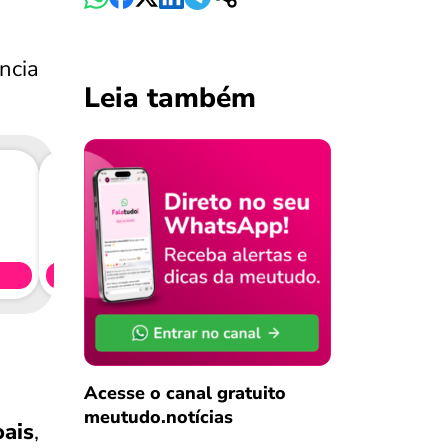
ncia
Leia também
Consig
CL
Simule 
Acesse o canal gratuito
meutudo.notícias
oais
,