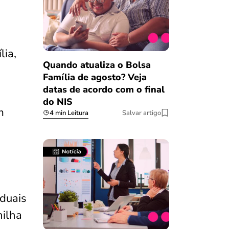
lia,
Quando atualiza o Bolsa
Família de agosto? Veja
datas de acordo com o final
do NIS
m
4 min Leitura
Salvar artigo
iduais
nilha