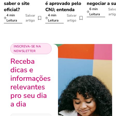
saber o site
é aprovado pelo
negociar a s
oficial?
CNJ; entenda
6 min
Salv
arti
Leitura
4 min
4 min
Salvar
Salvar
artigo
artigo
Leitura
Leitura
INSCREVA-SE NA
NEWSLETTER
Receba
dicas e
informações
relevantes
pro seu dia
a dia