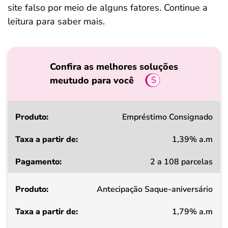
site falso por meio de alguns fatores. Continue a
leitura para saber mais.
Confira as melhores soluções
meutudo para você
Produto
Empréstimo Consignado
1,39% a.m
Taxa
2 a 108 parcelas
a
partir
Antecipação Saque-aniversário
de
1,79% a.m