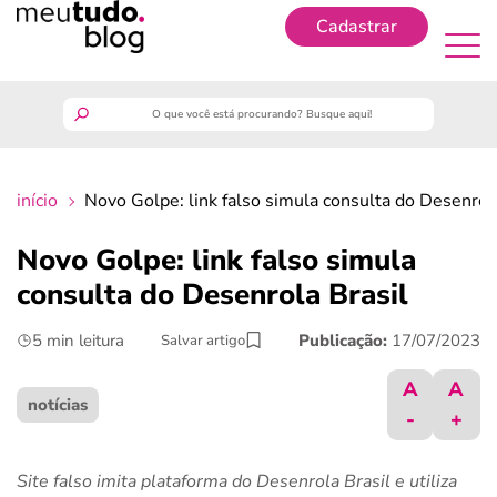
Cadastrar
Cadastrar
meutudo
início
Novo Golpe: link falso simula consulta do Desenrola
guia do trabalhador
Novo Golpe: link falso simula
finanças
consulta do Desenrola Brasil
5 min leitura
Publicação:
17/07/2023
Salvar artigo
benefícios
A
A
crédito fácil
notícias
-
+
últimas notícias
Site falso imita plataforma do Desenrola Brasil e utiliza