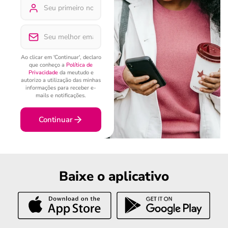
Ao clicar em 'Continuar', declaro
que conheço a
Política de
Privacidade
da meutudo e
autorizo a utilização das minhas
informações para receber e-
mails e notificações.
Continuar
Baixe o aplicativo