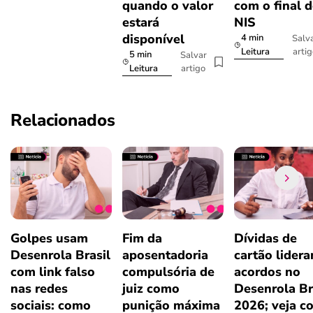
quando o valor
com o final 
estará
NIS
disponível
4 min
Salv
arti
Leitura
5 min
Salvar
artigo
Leitura
Relacionados
Golpes usam
Fim da
Dívidas de
Desenrola Brasil
aposentadoria
cartão lider
com link falso
compulsória de
acordos no
nas redes
juiz como
Desenrola Br
sociais: como
punição máxima
2026; veja c