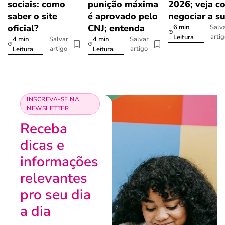
sociais: como
punição máxima
2026; veja c
saber o site
é aprovado pelo
negociar a s
oficial?
CNJ; entenda
6 min
Salv
arti
Leitura
4 min
4 min
Salvar
Salvar
artigo
artigo
Leitura
Leitura
INSCREVA-SE NA
NEWSLETTER
Receba
dicas e
informações
relevantes
pro seu dia
a dia