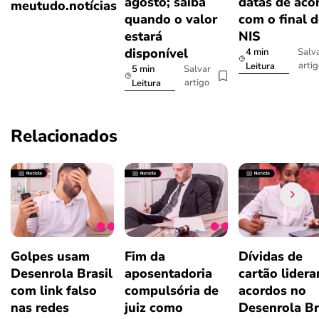
agosto; saiba
datas de aco
meutudo.notícias
quando o valor
com o final 
estará
NIS
disponível
4 min
Salv
arti
Leitura
5 min
Salvar
artigo
Leitura
Relacionados
Golpes usam
Fim da
Dívidas de
Desenrola Brasil
aposentadoria
cartão lider
com link falso
compulsória de
acordos no
nas redes
juiz como
Desenrola Br