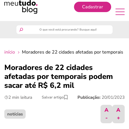
Cadastrar
Cadastrar
meutudo
início
Moradores de 22 cidades afetadas por temporais po
guia do trabalhador
Moradores de 22 cidades
finanças
afetadas por temporais podem
sacar até R$ 6,2 mil
benefícios
2 min leitura
Publicação:
20/01/2023
Salvar artigo
crédito fácil
A
A
notícias
-
+
últimas notícias