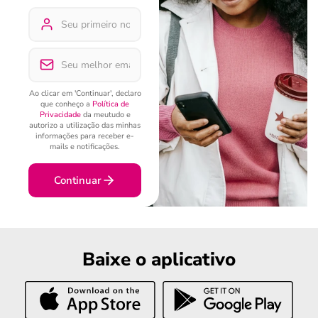
Ao clicar em 'Continuar', declaro
que conheço a
Política de
Privacidade
da meutudo e
autorizo a utilização das minhas
informações para receber e-
mails e notificações.
Continuar
Baixe o aplicativo