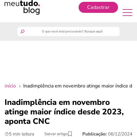
Cadastrar
Cadastrar
meutudo
guia do trabalhador
finanças
início
Inadimplência em novembro atinge maior índice d
benefícios
Inadimplência em novembro
atinge maior índice desde 2023,
crédito fácil
aponta CNC
últimas notícias
5 min leitura
Publicação:
06/12/2024
Salvar artigo