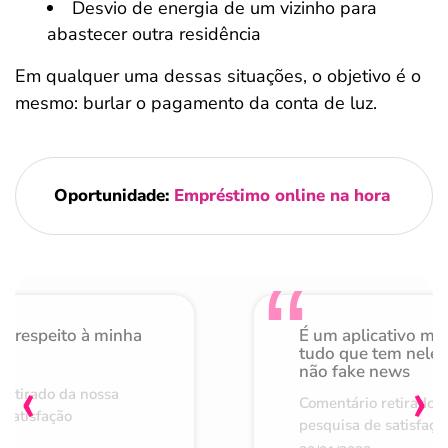
Desvio de energia de um vizinho para
abastecer outra residência
Em qualquer uma dessas situações, o objetivo é o
mesmo: burlar o pagamento da conta de luz.
Oportunidade:
Empréstimo online na hora
o respeito à minha
É um aplicativo mu
de
tudo que tem nele 
não fake news
‹
›
retirado da nossa
Comentário retirado 
 satisfação
pesquisa de satisfaçã