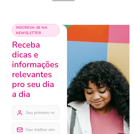
INSCREVA-SE NA
NEWSLETTER
Receba
dicas e
informações
relevantes
pro seu dia
a dia