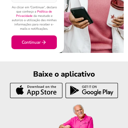
Ao clicar em 'Continuar', declaro
que conheço a
Política de
Privacidade
da meutudo e
autorizo a utilização das minhas
informações para receber e-
mails e notificações.
Continuar
Baixe o aplicativo