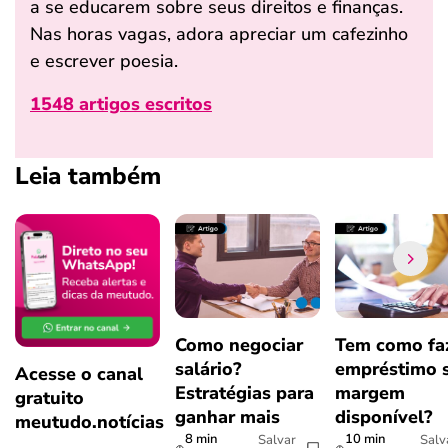
a se educarem sobre seus direitos e finanças.
Nas horas vagas, adora apreciar um cafezinho
e escrever poesia.
1548 artigos escritos
Leia também
Como negociar
Tem como fa
salário?
empréstimo 
Acesse o canal
Estratégias para
margem
gratuito
ganhar mais
disponível?
meutudo.notícias
8 min
10 min
Salvar
Salv