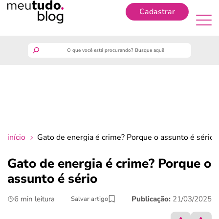
Cadastrar
Cadastrar
meutudo
guia do trabalhador
finanças
início
Gato de energia é crime? Porque o assunto é sério
benefícios
Gato de energia é crime? Porque o
assunto é sério
crédito fácil
6 min leitura
Publicação:
21/03/2025
Salvar artigo
últimas notícias