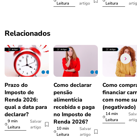
artigo
arti
Leitura
Leitura
Relacionados
Prazo do
Como declarar
Como compra
Imposto de
pensão
financiar car
Renda 2026:
alimentícia
com nome su
qual a data para
recebida e paga
(negativado)
declarar?
no Imposto de
14 min
Salv
arti
Leitura
Renda 2026?
9 min
Salvar
artigo
Leitura
10 min
Salvar
artigo
Leitura