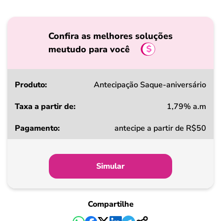
Confira as melhores soluções
meutudo para você
Produto
Antecipação Saque-aniversário
1,79% a.m
Taxa
antecipe a partir de R$50
a
partir
de
Simular
Pagamento
Compartilhe