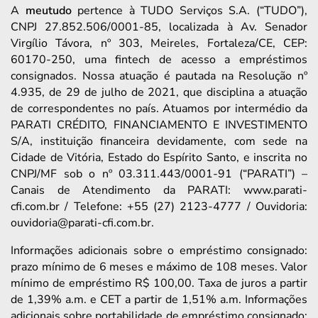
A
meutudo
pertence à TUDO Serviços S.A. (“TUDO”),
CNPJ 27.852.506/0001-85, localizada à Av. Senador
Virgílio Távora, nº 303, Meireles, Fortaleza/CE, CEP:
60170-250, uma fintech de acesso a empréstimos
consignados. Nossa atuação é pautada na Resolução nº
4.935, de 29 de julho de 2021, que disciplina a atuação
de correspondentes no país. Atuamos por intermédio da
PARATI CRÉDITO, FINANCIAMENTO E INVESTIMENTO
S/A, instituição financeira devidamente, com sede na
Cidade de Vitória, Estado do Espírito Santo, e inscrita no
CNPJ/MF sob o nº 03.311.443/0001-91 (“PARATI”) –
Canais de Atendimento da PARATI: www.parati-
cfi.com.br / Telefone: +55 (27) 2123-4777 / Ouvidoria:
ouvidoria@parati-cfi.com.br.
Informações adicionais sobre o empréstimo consignado:
prazo mínimo de 6 meses e máximo de 108 meses. Valor
mínimo de empréstimo R$ 100,00. Taxa de juros a partir
de 1,39% a.m. e CET a partir de 1,51% a.m. Informações
adicionais sobre portabilidade de empréstimo consignado: