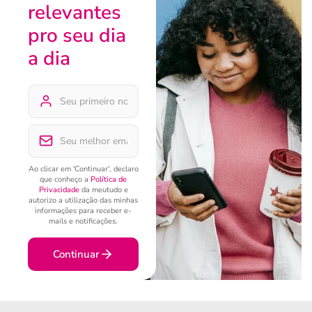
relevantes
pro seu dia
a dia
Ao clicar em 'Continuar', declaro
que conheço a
Política de
Privacidade
da meutudo e
autorizo a utilização das minhas
informações para receber e-
mails e notificações.
Continuar