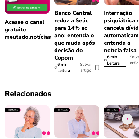
Banco Central
Internação
reduz a Selic
psiquiátrica 
Acesse o canal
para 14% ao
cancela dívi
gratuito
ano; entenda o
automaticam
meutudo.notícias
que muda após
entenda a
decisão do
notícia falsa
Copom
6 min
Salv
arti
Leitura
6 min
Salvar
artigo
Leitura
Relacionados