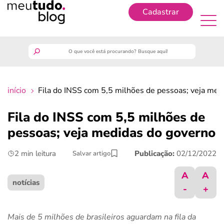
Cadastrar
Cadastrar
meutudo
início
Fila do INSS com 5,5 milhões de pessoas; veja med
guia do trabalhador
Fila do INSS com 5,5 milhões de
finanças
pessoas; veja medidas do governo
2 min leitura
Publicação:
02/12/2022
Salvar artigo
benefícios
A
A
crédito fácil
notícias
-
+
últimas notícias
Mais de 5 milhões de brasileiros aguardam na fila da