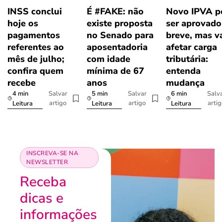
INSS conclui
É #FAKE: não
Novo IPVA p
hoje os
existe proposta
ser aprovad
pagamentos
no Senado para
breve, mas v
referentes ao
aposentadoria
afetar carga
mês de julho;
com idade
tributária:
confira quem
mínima de 67
entenda
recebe
anos
mudança
4 min
5 min
6 min
Salvar
Salvar
Salv
artigo
artigo
arti
Leitura
Leitura
Leitura
INSCREVA-SE NA
NEWSLETTER
Receba
dicas e
informações