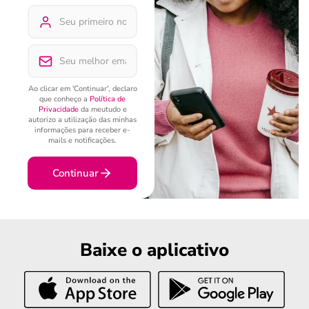
Ao clicar em 'Continuar', declaro
que conheço a
Política de
Privacidade
da meutudo e
autorizo a utilização das minhas
informações para receber e-
mails e notificações.
Continuar
Baixe o aplicativo