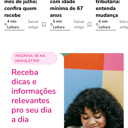
mês de julho;
com idade
tributária:
confira quem
mínima de 67
entenda
recebe
anos
mudança
4 min
5 min
6 min
Salvar
Salvar
Salv
artigo
artigo
arti
Leitura
Leitura
Leitura
INSCREVA-SE NA
NEWSLETTER
Receba
dicas e
informações
relevantes
pro seu dia
a dia