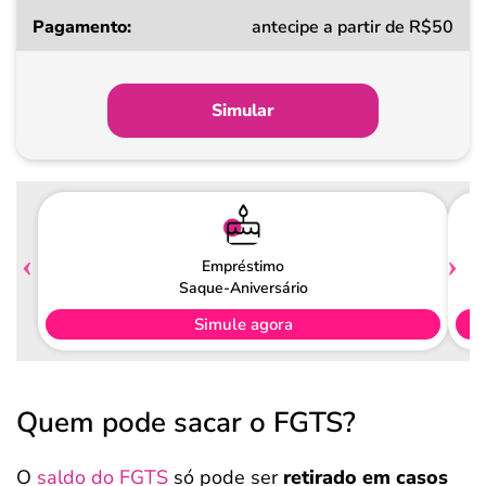
Taxa
antecipe a partir de R$50
a
partir
de
Simular
Pagamento
Empréstimo
Saque-Aniversário
Simule agora
Quem pode sacar o FGTS?
O
saldo do FGTS
só pode ser
retirado em casos