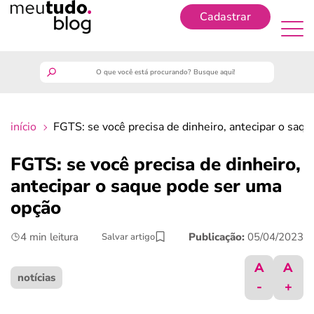
Cadastrar
Cadastrar
meutudo
início
FGTS: se você precisa de dinheiro, antecipar o saq
guia do trabalhador
FGTS: se você precisa de dinheiro,
finanças
antecipar o saque pode ser uma
opção
benefícios
4 min leitura
Publicação:
05/04/2023
Salvar artigo
crédito fácil
A
A
notícias
-
+
últimas notícias