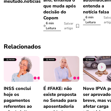
ano; entenda o
automaticam
meutudo.notícias
que muda após
entenda a
decisão do
notícia falsa
Copom
6 min
Salv
arti
Leitura
6 min
Salvar
artigo
Leitura
Relacionados
INSS conclui
É #FAKE: não
Novo IPVA p
hoje os
existe proposta
ser aprovad
pagamentos
no Senado para
breve, mas v
referentes ao
aposentadoria
afetar carga