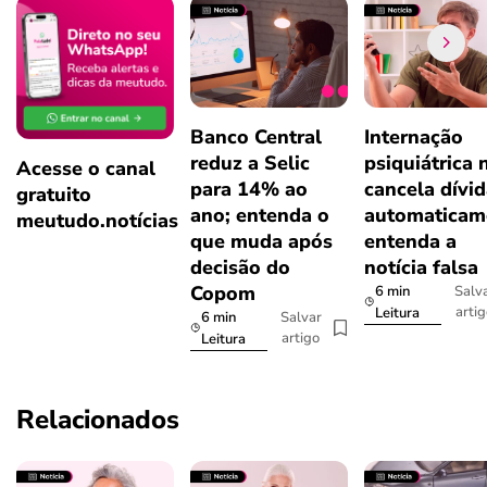
Banco Central
Internação
reduz a Selic
psiquiátrica 
Acesse o canal
para 14% ao
cancela dívi
gratuito
ano; entenda o
automaticam
meutudo.notícias
que muda após
entenda a
decisão do
notícia falsa
Copom
6 min
Salv
arti
Leitura
6 min
Salvar
artigo
Leitura
Relacionados