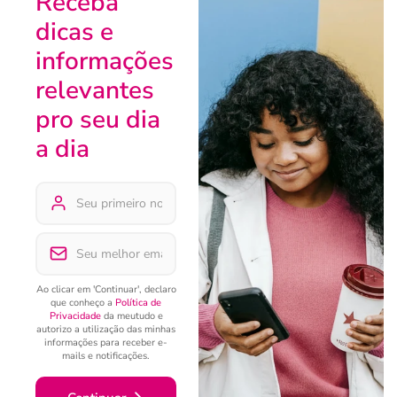
Receba
dicas e
informações
relevantes
pro seu dia
a dia
Ao clicar em 'Continuar', declaro
que conheço a
Política de
Privacidade
da meutudo e
autorizo a utilização das minhas
informações para receber e-
mails e notificações.