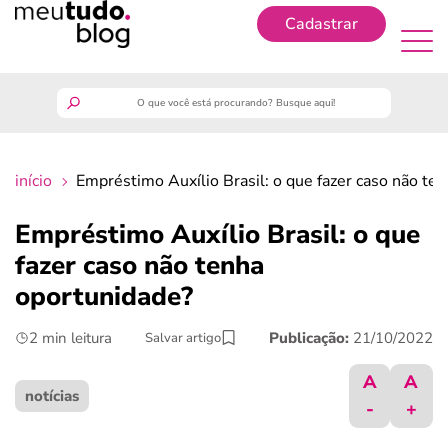
Cadastrar
Cadastrar
meutudo
início
Empréstimo Auxílio Brasil: o que fazer caso não te
guia do trabalhador
Empréstimo Auxílio Brasil: o que
finanças
fazer caso não tenha
oportunidade?
benefícios
2 min leitura
Publicação:
21/10/2022
Salvar artigo
crédito fácil
A
A
notícias
-
+
últimas notícias