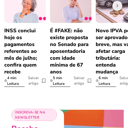
INSS conclui
É #FAKE: não
Novo IPVA p
hoje os
existe proposta
ser aprovad
pagamentos
no Senado para
breve, mas v
referentes ao
aposentadoria
afetar carga
mês de julho;
com idade
tributária:
confira quem
mínima de 67
entenda
recebe
anos
mudança
4 min
5 min
6 min
Salvar
Salvar
Salv
artigo
artigo
arti
Leitura
Leitura
Leitura
INSCREVA-SE NA
NEWSLETTER