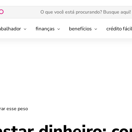
rabalhador
finanças
benefícios
crédito fáci
rar esse peso
star dinheiro: c