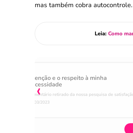
mas também cobra autocontrole. Is
Leia:
Como mant
Atenção e o respeito à minha
‹
necessidade
Comentário retirado da nossa pesquisa de satisfaçã
07/03/2023