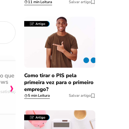
11 min Leitura
Salvar artigo
do que
Achei muito rápido, sem 
Como tirar o PIS pela
›
ews
burocracia
primeira vez para o primeiro
emprego?
satisfação
Comentário retirado da nossa pes
5 min Leitura
Salvar artigo
08/03/2023