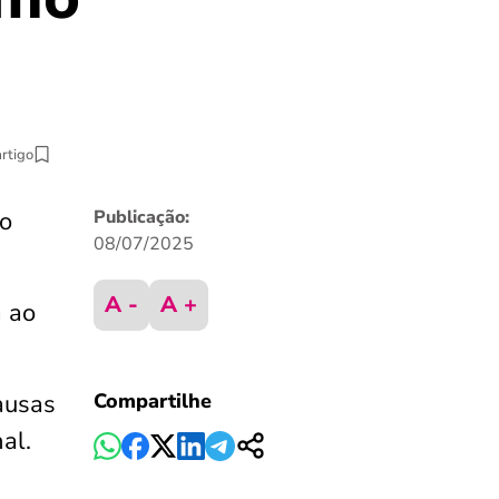
artigo
no
Publicação:
08/07/2025
A -
A +
a ao
ausas
Compartilhe
al.