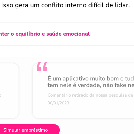
so gera um conflito interno difícil de lidar.
er o equilíbrio e saúde emocional
É um aplicativo muito bom e tu
tem nele é verdade, não fake n
o
Comentário retirado da nossa pesquisa de 
30/01/2023
Simular empréstimo