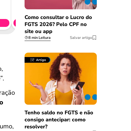
Consig
CL
Como consultar o Lucro do
Simule 
FGTS 2026? Pelo CPF no
site ou app
8 min Leitura
Salvar artigo
o,
”.
ração
o
Tenho saldo no FGTS e não
consigo antecipar: como
sumo,
resolver?