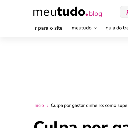
Ir para o site
meutudo
guia do t
início
Culpa por gastar dinheiro: como supe
Culpa por ga