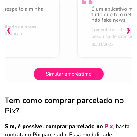
o respeito à minha
É um aplicativo mu
de
tudo que tem nele 
não fake news
‹
›
retirado da nossa
Comentário retirado 
 satisfação
pesquisa de satisfaçã
30/01/2023
Simular empréstimo
Tem como comprar parcelado no
Pix​?
Sim, é possível comprar parcelado no
Pix
, basta
contratar o Pix parcelado.
Essa modalidade