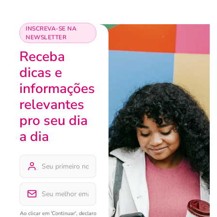
INSCREVA-SE NA
NEWSLETTER
Receba
dicas e
informações
relevantes
pro seu dia
a dia
Ao clicar em 'Continuar', declaro