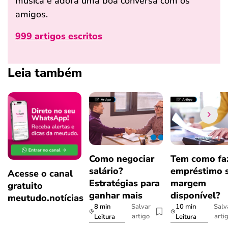
música e adora uma boa conversa com os
amigos.
999 artigos escritos
Leia também
Como negociar
Tem como fa
salário?
empréstimo 
Acesse o canal
Estratégias para
margem
gratuito
ganhar mais
disponível?
meutudo.notícias
8 min
10 min
Salvar
Salv
artigo
arti
Leitura
Leitura