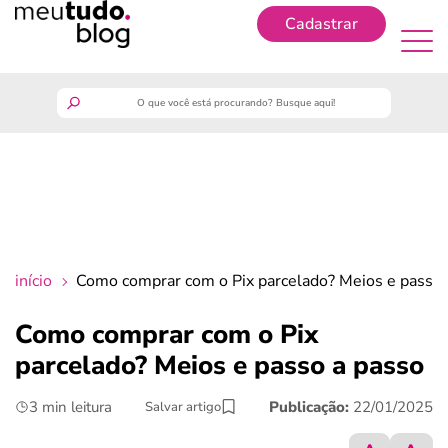
Cadastrar
Cadastrar
meutudo
guia do trabalhador
finanças
início
Como comprar com o Pix parcelado? Meios e passo 
benefícios
Como comprar com o Pix
parcelado? Meios e passo a passo
crédito fácil
3 min leitura
Publicação:
22/01/2025
Salvar artigo
últimas notícias