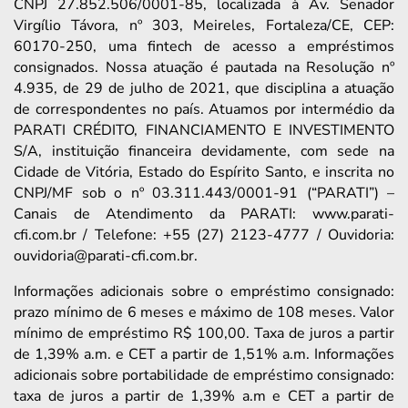
CNPJ 27.852.506/0001-85, localizada à Av. Senador
Virgílio Távora, nº 303, Meireles, Fortaleza/CE, CEP:
60170-250, uma fintech de acesso a empréstimos
consignados. Nossa atuação é pautada na Resolução nº
4.935, de 29 de julho de 2021, que disciplina a atuação
de correspondentes no país. Atuamos por intermédio da
PARATI CRÉDITO, FINANCIAMENTO E INVESTIMENTO
S/A, instituição financeira devidamente, com sede na
Cidade de Vitória, Estado do Espírito Santo, e inscrita no
CNPJ/MF sob o nº 03.311.443/0001-91 (“PARATI”) –
Canais de Atendimento da PARATI: www.parati-
cfi.com.br / Telefone: +55 (27) 2123-4777 / Ouvidoria:
ouvidoria@parati-cfi.com.br.
Informações adicionais sobre o empréstimo consignado:
prazo mínimo de 6 meses e máximo de 108 meses. Valor
mínimo de empréstimo R$ 100,00. Taxa de juros a partir
de 1,39% a.m. e CET a partir de 1,51% a.m. Informações
adicionais sobre portabilidade de empréstimo consignado:
taxa de juros a partir de 1,39% a.m e CET a partir de