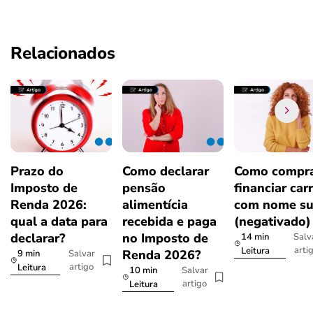
Relacionados
Prazo do
Como declarar
Como compra
Imposto de
pensão
financiar car
Renda 2026:
alimentícia
com nome su
qual a data para
recebida e paga
(negativado)
declarar?
no Imposto de
14 min
Salv
arti
Leitura
Renda 2026?
9 min
Salvar
artigo
Leitura
10 min
Salvar
artigo
Leitura