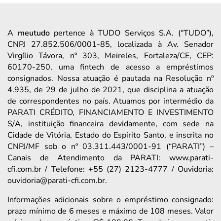
A
meutudo
pertence à TUDO Serviços S.A. (“TUDO”),
CNPJ 27.852.506/0001-85, localizada à Av. Senador
Virgílio Távora, nº 303, Meireles, Fortaleza/CE, CEP:
60170-250, uma fintech de acesso a empréstimos
consignados. Nossa atuação é pautada na Resolução nº
4.935, de 29 de julho de 2021, que disciplina a atuação
de correspondentes no país. Atuamos por intermédio da
PARATI CRÉDITO, FINANCIAMENTO E INVESTIMENTO
S/A, instituição financeira devidamente, com sede na
Cidade de Vitória, Estado do Espírito Santo, e inscrita no
CNPJ/MF sob o nº 03.311.443/0001-91 (“PARATI”) –
Canais de Atendimento da PARATI: www.parati-
cfi.com.br / Telefone: +55 (27) 2123-4777 / Ouvidoria:
ouvidoria@parati-cfi.com.br.
Informações adicionais sobre o empréstimo consignado:
prazo mínimo de 6 meses e máximo de 108 meses. Valor