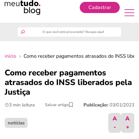
Cadastrar
Cadastrar
meutudo
início
Como receber pagamentos atrasados do INSS libera
guia do trabalhador
Como receber pagamentos
finanças
atrasados do INSS liberados pela
Justiça
benefícios
3 min leitura
Publicação:
03/01/2023
Salvar artigo
crédito fácil
A
A
notícias
-
+
últimas notícias