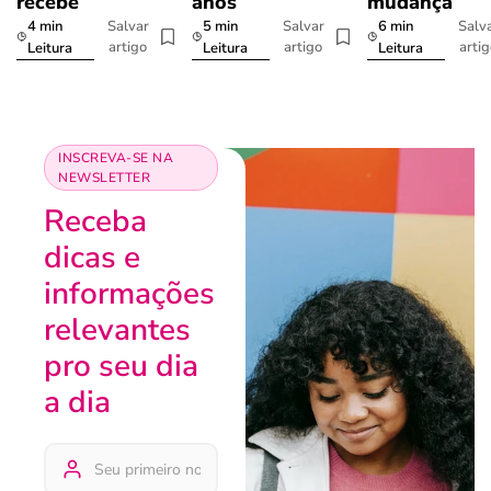
recebe
anos
mudança
4 min
5 min
6 min
Salvar
Salvar
Salv
artigo
artigo
arti
Leitura
Leitura
Leitura
INSCREVA-SE NA
NEWSLETTER
Receba
dicas e
informações
relevantes
pro seu dia
a dia