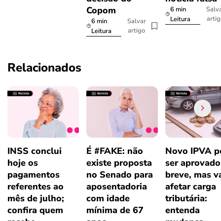
Copom
6 min
Salv
arti
Leitura
6 min
Salvar
artigo
Leitura
Relacionados
INSS conclui
É #FAKE: não
Novo IPVA p
hoje os
existe proposta
ser aprovad
pagamentos
no Senado para
breve, mas v
referentes ao
aposentadoria
afetar carga
mês de julho;
com idade
tributária:
confira quem
mínima de 67
entenda