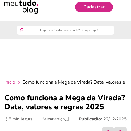
Cadastrar
Cadastrar
meutudo
guia do trabalhador
finanças
início
Como funciona a Mega da Virada? Data, valores e 
benefícios
Como funciona a Mega da Virada?
Data, valores e regras 2025
crédito fácil
5 min leitura
Publicação:
22/12/2025
Salvar artigo
últimas notícias