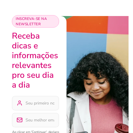
INSCREVA-SE NA
NEWSLETTER
Receba
dicas e
informações
relevantes
pro seu dia
a dia
Ao clicar em 'Continuar', declaro