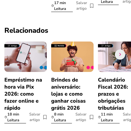
arti
Leitura
17 min
Salvar
artigo
Leitura
Relacionados
Empréstimo na
Brindes de
Calendário
hora via Pix
aniversário:
Fiscal 2026:
2026: como
lojas e como
prazos e
fazer online e
ganhar coisas
obrigações
rápido
grátis 2026
tributárias
18 min
8 min
11 min
Salvar
Salvar
Salv
artigo
artigo
arti
Leitura
Leitura
Leitura