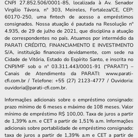
CNPJ 27.852.506/0001-85, localizada à Av. Senador
Virgílio Távora, nº 303, Meireles, Fortaleza/CE, CEP:
60170-250, uma fintech de acesso a empréstimos
consignados. Nossa atuação é pautada na Resolução nº
4.935, de 29 de julho de 2021, que disciplina a atuação
de correspondentes no país. Atuamos por intermédio da
PARATI CRÉDITO, FINANCIAMENTO E INVESTIMENTO
S/A, instituição financeira devidamente, com sede na
Cidade de Vitória, Estado do Espírito Santo, e inscrita no
CNPJ/MF sob o nº 03.311.443/0001-91 (“PARATI”) –
Canais de Atendimento da PARATI: www.parati-
cfi.com.br / Telefone: +55 (27) 2123-4777 / Ouvidoria:
ouvidoria@parati-cfi.com.br.
Informações adicionais sobre o empréstimo consignado:
prazo mínimo de 6 meses e máximo de 108 meses. Valor
mínimo de empréstimo R$ 100,00. Taxa de juros a partir
de 1,39% a.m. e CET a partir de 1,51% a.m. Informações
adicionais sobre portabilidade de empréstimo consignado:
taxa de juros a partir de 1,39% a.m e CET a partir de