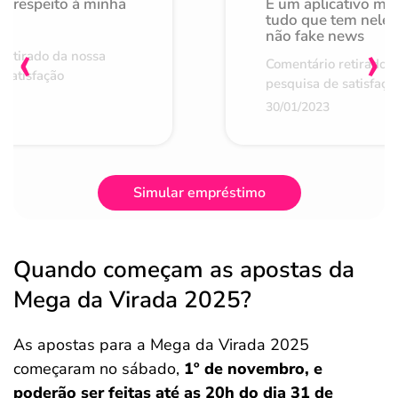
o respeito à minha
É um aplicativo mu
de
tudo que tem nele 
não fake news
‹
›
retirado da nossa
Comentário retirado 
 satisfação
pesquisa de satisfaçã
30/01/2023
Simular empréstimo
Quando começam as apostas da
Mega da Virada 2025?
As apostas para a Mega da Virada 2025
começaram no sábado,
1º de novembro, e
poderão ser feitas até as 20h do dia 31 de