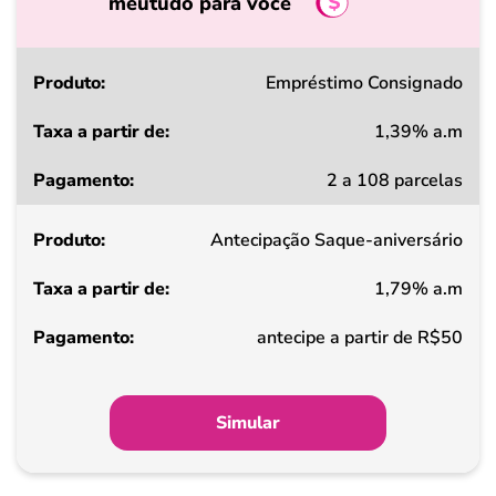
meutudo para você
Produto
Empréstimo Consignado
1,39% a.m
Taxa
2 a 108 parcelas
a
partir
Antecipação Saque-aniversário
de
1,79% a.m
Pagamento
antecipe a partir de R$50
Simular