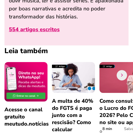
ouvir música, ler e assistir séries. É apaixonada
por boas narrativas e acredita no poder
transformador das histórias.
554 artigos escritos
Leia também
A multa de 40%
Como consul
do FGTS é paga
o Lucro do 
Acesse o canal
junto com a
2026? Pelo 
gratuito
rescisão? Como
no site ou a
meutudo.notícias
calcular
8 min
Salv