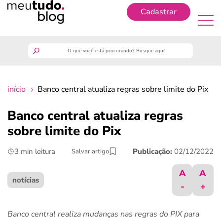
Cadastrar
Cadastrar
meutudo
início
Banco central atualiza regras sobre limite do Pix
guia do trabalhador
Banco central atualiza regras
finanças
sobre limite do Pix
3 min leitura
Publicação:
02/12/2022
Salvar artigo
benefícios
A
A
crédito fácil
notícias
-
+
últimas notícias
Banco central realiza mudanças nas regras do PIX para