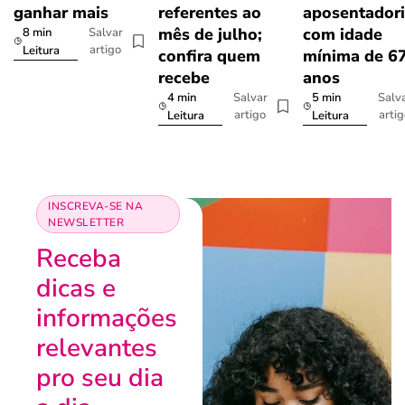
ganhar mais
referentes ao
aposentador
mês de julho;
com idade
8 min
Salvar
artigo
Leitura
confira quem
mínima de 6
recebe
anos
4 min
5 min
Salvar
Salv
artigo
arti
Leitura
Leitura
INSCREVA-SE NA
NEWSLETTER
Receba
dicas e
informações
relevantes
pro seu dia