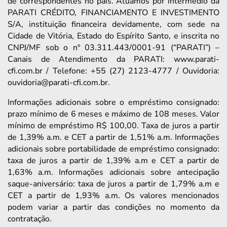
de correspondentes no país. Atuamos por intermédio da
PARATI CRÉDITO, FINANCIAMENTO E INVESTIMENTO
S/A, instituição financeira devidamente, com sede na
Cidade de Vitória, Estado do Espírito Santo, e inscrita no
CNPJ/MF sob o nº 03.311.443/0001-91 (“PARATI”) –
Canais de Atendimento da PARATI: www.parati-
cfi.com.br / Telefone: +55 (27) 2123-4777 / Ouvidoria:
ouvidoria@parati-cfi.com.br.
Informações adicionais sobre o empréstimo consignado:
prazo mínimo de 6 meses e máximo de 108 meses. Valor
mínimo de empréstimo R$ 100,00. Taxa de juros a partir
de 1,39% a.m. e CET a partir de 1,51% a.m. Informações
adicionais sobre portabilidade de empréstimo consignado:
taxa de juros a partir de 1,39% a.m e CET a partir de
1,63% a.m. Informações adicionais sobre antecipação
saque-aniversário: taxa de juros a partir de 1,79% a.m e
CET a partir de 1,93% a.m. Os valores mencionados
podem variar a partir das condições no momento da
contratação.