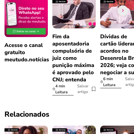
Fim da
Dívidas de
aposentadoria
cartão lider
Acesse o canal
compulsória de
acordos no
gratuito
juiz como
Desenrola Br
meutudo.notícias
punição máxima
2026; veja c
é aprovado pelo
negociar a s
CNJ; entenda
6 min
Salv
arti
Leitura
4 min
Salvar
artigo
Leitura
Relacionados