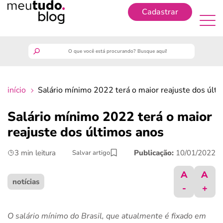
Cadastrar
Cadastrar
meutudo
início
Salário mínimo 2022 terá o maior reajuste dos últ
guia do trabalhador
Salário mínimo 2022 terá o maior
finanças
reajuste dos últimos anos
3 min leitura
Publicação:
10/01/2022
Salvar artigo
benefícios
A
A
crédito fácil
notícias
-
+
últimas notícias
O salário mínimo do Brasil, que atualmente é fixado em