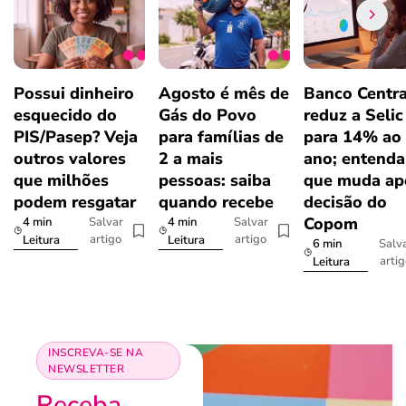
Possui dinheiro
Agosto é mês de
Banco Centra
esquecido do
Gás do Povo
reduz a Selic
PIS/Pasep? Veja
para famílias de
para 14% ao
outros valores
2 a mais
ano; entenda
que milhões
pessoas: saiba
que muda ap
podem resgatar
quando recebe
decisão do
Copom
4 min
4 min
Salvar
Salvar
artigo
artigo
Leitura
Leitura
6 min
Salv
arti
Leitura
INSCREVA-SE NA
NEWSLETTER
Receba