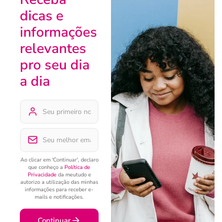
dicas e
informações
relevantes
pro seu dia
a dia
Ao clicar em 'Continuar', declaro
que conheço a
Política de
Privacidade
da meutudo e
autorizo a utilização das minhas
informações para receber e-
mails e notificações.
Continuar