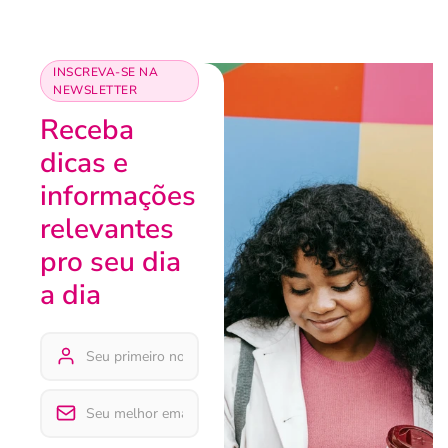
INSCREVA-SE NA
NEWSLETTER
Receba
dicas e
informações
relevantes
pro seu dia
a dia