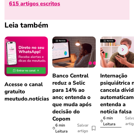
615 artigos escritos
Leia também
Banco Central
Internação
reduz a Selic
psiquiátrica 
Acesse o canal
para 14% ao
cancela dívi
gratuito
ano; entenda o
automaticam
meutudo.notícias
que muda após
entenda a
decisão do
notícia falsa
Copom
6 min
Salv
arti
Leitura
6 min
Salvar
artigo
Leitura