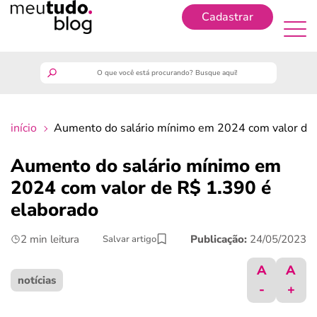
Cadastrar
Cadastrar
meutudo
início
Aumento do salário mínimo em 2024 com valor de 
guia do trabalhador
Aumento do salário mínimo em
finanças
2024 com valor de R$ 1.390 é
elaborado
benefícios
2 min leitura
Publicação:
24/05/2023
Salvar artigo
crédito fácil
A
A
notícias
-
+
últimas notícias