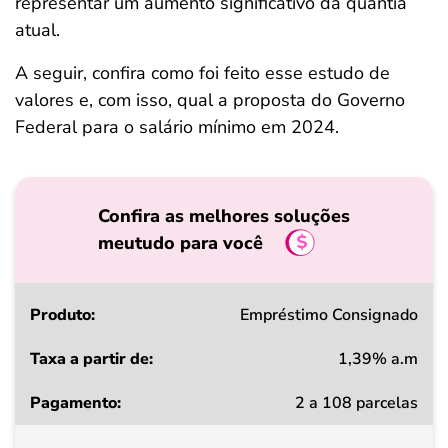
representar um aumento significativo da quantia
atual.
A seguir, confira como foi feito esse estudo de
valores e, com isso, qual a proposta do Governo
Federal para o salário mínimo em 2024.
Confira as melhores soluções
meutudo para você
Produto
Empréstimo Consignado
1,39% a.m
Taxa
2 a 108 parcelas
a
partir