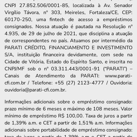
CNPJ 27.852.506/0001-85, localizada à Av. Senador
Virgílio Távora, nº 303, Meireles, Fortaleza/CE, CEP:
60170-250, uma fintech de acesso a empréstimos
consignados. Nossa atuação é pautada na Resolução nº
4.935, de 29 de julho de 2021, que disciplina a atuação
de correspondentes no país. Atuamos por intermédio da
PARATI CRÉDITO, FINANCIAMENTO E INVESTIMENTO
S/A, instituição financeira devidamente, com sede na
Cidade de Vitória, Estado do Espírito Santo, e inscrita no
CNPJ/MF sob o nº 03.311.443/0001-91 (“PARATI”) –
Canais de Atendimento da PARATI: www.parati-
cfi.com.br / Telefone: +55 (27) 2123-4777 / Ouvidoria:
ouvidoria@parati-cfi.com.br.
Informações adicionais sobre o empréstimo consignado:
prazo mínimo de 6 meses e máximo de 108 meses. Valor
mínimo de empréstimo R$ 100,00. Taxa de juros a partir
de 1,39% a.m. e CET a partir de 1,51% a.m. Informações
adicionais sobre portabilidade de empréstimo consignado:
taxa de juros a partir de 1,39% a.m e CET a partir de