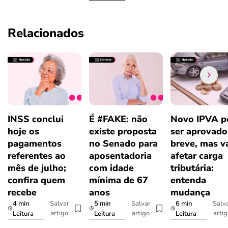
Relacionados
INSS conclui
É #FAKE: não
Novo IPVA p
hoje os
existe proposta
ser aprovad
pagamentos
no Senado para
breve, mas v
referentes ao
aposentadoria
afetar carga
mês de julho;
com idade
tributária:
confira quem
mínima de 67
entenda
recebe
anos
mudança
4 min
5 min
6 min
Salvar
Salvar
Salv
artigo
artigo
arti
Leitura
Leitura
Leitura