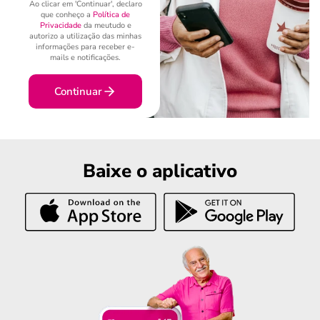
Ao clicar em 'Continuar', declaro
que conheço a
Política de
Privacidade
da meutudo e
autorizo a utilização das minhas
informações para receber e-
mails e notificações.
Continuar
Baixe o aplicativo