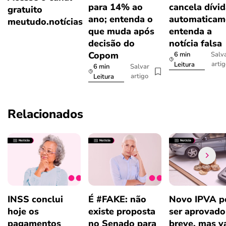
para 14% ao
cancela dívi
gratuito
ano; entenda o
automaticam
meutudo.notícias
que muda após
entenda a
decisão do
notícia falsa
Copom
6 min
Salv
arti
Leitura
6 min
Salvar
artigo
Leitura
Relacionados
INSS conclui
É #FAKE: não
Novo IPVA p
hoje os
existe proposta
ser aprovad
pagamentos
no Senado para
breve, mas v