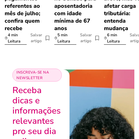
referentes ao
aposentadoria
afetar carga
mês de julho;
com idade
tributária:
confira quem
mínima de 67
entenda
recebe
anos
mudança
4 min
5 min
6 min
Salvar
Salvar
Salv
artigo
artigo
arti
Leitura
Leitura
Leitura
INSCREVA-SE NA
NEWSLETTER
Receba
dicas e
informações
relevantes
pro seu dia