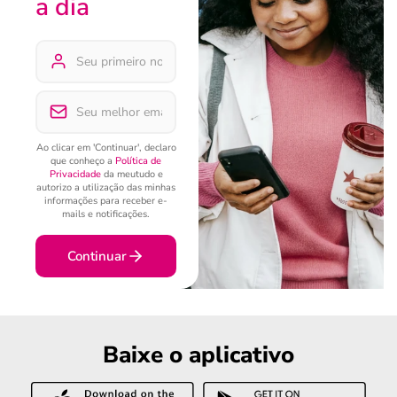
a dia
Ao clicar em 'Continuar', declaro
que conheço a
Política de
Privacidade
da meutudo e
autorizo a utilização das minhas
informações para receber e-
mails e notificações.
Continuar
Baixe o aplicativo