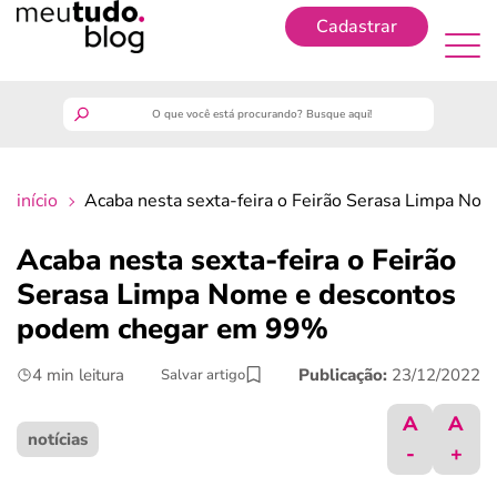
Cadastrar
Cadastrar
meutudo
início
Acaba nesta sexta-feira o Feirão Serasa Limpa N
guia do trabalhador
Acaba nesta sexta-feira o Feirão
finanças
Serasa Limpa Nome e descontos
podem chegar em 99%
benefícios
4 min leitura
Publicação:
23/12/2022
Salvar artigo
crédito fácil
A
A
notícias
-
+
últimas notícias