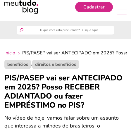
Cadastrar
Cadastrar
meutudo
início
PIS/PASEP vai ser ANTECIPADO em 2025? Posso
guia do trabalhador
,
benefícios
direitos e benefícios
finanças
PIS/PASEP vai ser ANTECIPADO
em 2025? Posso RECEBER
benefícios
ADIANTADO ou fazer
EMPRÉSTIMO no PIS?
crédito fácil
No vídeo de hoje, vamos falar sobre um assunto
últimas notícias
que interessa a milhões de brasileiros: o