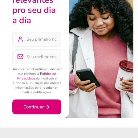
pro seu dia
a dia
Ao clicar em 'Continuar', declaro
que conheço a
Política de
Privacidade
da meutudo e
autorizo a utilização das minhas
informações para receber e-
mails e notificações.
Continuar