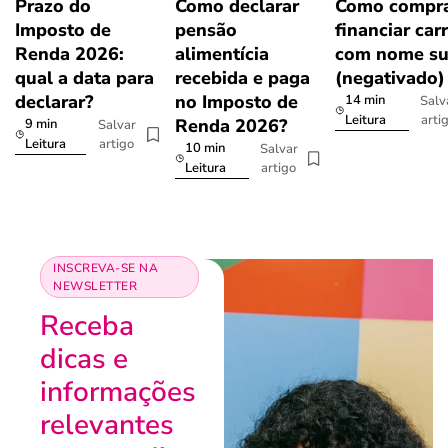
Prazo do
Como declarar
Como compra
Imposto de
pensão
financiar car
Renda 2026:
alimentícia
com nome su
qual a data para
recebida e paga
(negativado)
declarar?
no Imposto de
14 min
Salv
arti
Leitura
Renda 2026?
9 min
Salvar
artigo
Leitura
10 min
Salvar
artigo
Leitura
INSCREVA-SE NA
NEWSLETTER
Receba
dicas e
informações
relevantes