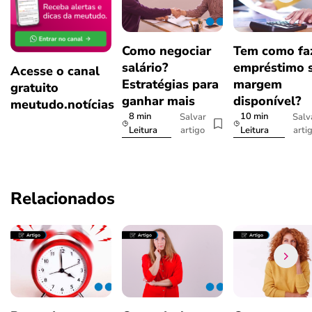
Como negociar
Tem como fa
salário?
empréstimo 
Acesse o canal
Estratégias para
margem
gratuito
ganhar mais
disponível?
meutudo.notícias
8 min
10 min
Salvar
Salv
artigo
arti
Leitura
Leitura
Relacionados