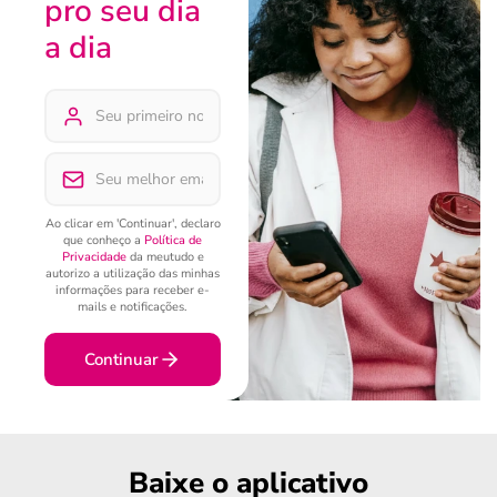
pro seu dia
a dia
Ao clicar em 'Continuar', declaro
que conheço a
Política de
Privacidade
da meutudo e
autorizo a utilização das minhas
informações para receber e-
mails e notificações.
Continuar
Baixe o aplicativo