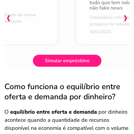
de
tudo que tem nele 
não fake news
‹
›
retirado da nossa
Comentário retirado 
 satisfação
pesquisa de satisfaçã
30/01/2023
Simular empréstimo
Como funciona o equilíbrio entre
oferta e demanda por dinheiro?
O
equilíbrio entre oferta e demanda
por dinheiro
acontece quando a quantidade de recursos
disponível na economia é compatível com o volume