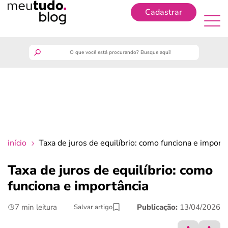
Cadastrar
Cadastrar
meutudo
guia do trabalhador
finanças
início
Taxa de juros de equilíbrio​: como funciona e import
benefícios
Taxa de juros de equilíbrio​: como
funciona e importância
crédito fácil
7 min leitura
Publicação:
13/04/2026
Salvar artigo
últimas notícias